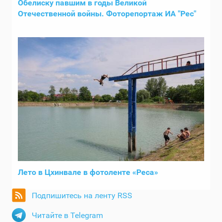
Обелиску павшим в годы Великой
Отечественной войны. Фоторепортаж ИА "Рес"
Лето в Цхинвале в фотоленте «Реса»
Подпишитесь на ленту RSS
Читайте в Telegram