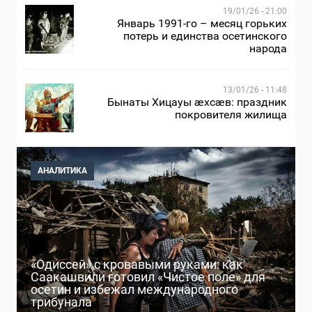
19/01/26 - 21:00
Январь 1991-го – месяц горьких
потерь и единства осетинского
народа
13/01/26 - 11:48
Бынаты Хицауы æхсæв: праздник
покровителя жилища
АНАЛИТИКА
«Одиссей» с кровавыми руками: как
Саакашвили готовил «Чистое поле» для
осетин и избежал международного
трибунала