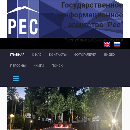
Перейти к основному содержанию
Государственное
информационное
агентство "Рес"
Республика Южная Осетия
ГЛАВНАЯ
О НАС
КОНТАКТЫ
ФОТОГАЛЕРЕЯ
ВИДЕО
ПЕРСОНЫ
КНИГИ
ПОИСК