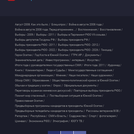
Август 2008. Как это было. /
Блиц-опрос /
Война в августе 2008 года /
Война в августе 2008 года. Перед вторжением... /
Воспоминания /
Восстановление /
Выборы - 2009 /
Выборы - 2011 /
Выборы в Парламент РЮО VII созыва /
Выборы депутатов Госдумы РФ /
Выборы президента РФ /
Выборы президента РЮО - 2011 /
Выборы президента РЮО - 2012 /
Выборы президента РЮО - 2022 /
Выборы президента РЮО - 2026 /
Геноцид /
Герои Осетии /
Год Коста в Южной Осетии /
ГТРК ИР /
Документы /
Знаменательная дата /
Инвестпрограмма /
интервью /
Искуство /
Итоги года с руководителями государственных СМИ /
Итоги года. 2011 /
Иудзинад /
Книги /
Комментарии /
Люди и Судьбы /
Межгосударственные соглашения /
Международные организации /
Мнение /
Наши писатели /
Наши художники /
Обзор СМИ /
Образование /
Общественно-политический кризис в Южной Осетии /
Обычаи и традиции у осетин /
Опрос /
Официальные документы /
Переговоры в рамках женевских дискуссий /
Повторные выборы президента РЮО /
Помнит мир спасенный... /
Поствыборная ситуация в Южной Осетии /
Православная Осетия /
Предвыборные программы кандидатов в президенты Южной Осетии /
Предвыборные теледебаты кандидатов в президенты /
Рассказы ветеранов ВОВ /
Репортаж /
Республика /
СМИ и Власть /
Содружество /
Спорт /
фотогалерея /
Цхинвал /
Экономика РЮО /
Этнография /
ЮОГУ ТВ /