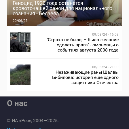
Геноцид 1920 года останется
кровоточащей раной для национального
сознания - Бесаева
20/06/25
09/08/24 - 16:03
"Страха не было, – было желание
одолеть врага" - омоновцы о
событиях августа 2008 года
08/08/24 - 21:00
Незаживающие раны Шалвы
Бибилова: история еще одного
защитника Отечества
О нас
© ИА «Рес», 2004—2025.