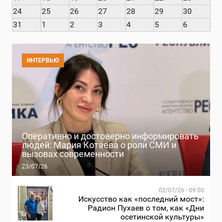
24
25
26
27
28
29
30
31
1
2
3
4
5
6
ИНТЕРВЬЮ
Оперативно и достоверно информировать
людей: Мария Котаева о роли СМИ и
вызовах современности
23/07/26
02/07/26 - 09:00
Искусство как «последний мост»:
Радион Пухаев о том, как «Дни
осетинской культуры»