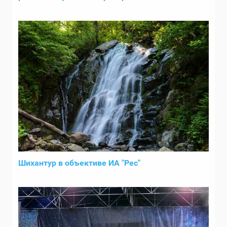
Шихантур в объективе ИА "Рес"