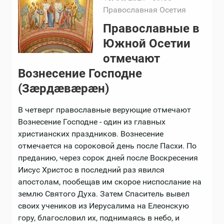
Православная Осетия
Православные в
Южной Осетии
отмечают
Вознесение Господне
(Зæрдæвæрæн)
В четверг православные верующие отмечают
Вознесение Господне - один из главных
христианских праздников. Вознесение
отмечается на сороковой день после Пасхи. По
преданию, через сорок дней после Воскресения
Иисус Христос в последний раз явился
апостолам, пообещав им скорое ниспослание на
землю Святого Духа. Затем Спаситель вывел
своих учеников из Иерусалима на Елеонскую
гору, благословил их, поднимаясь в небо, и