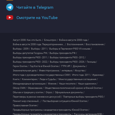
Читайте в Telegram
Смотрите на YouTube
Август 2008. Как это было. /
Блиц-опрос /
Война в августе 2008 года /
Война в августе 2008 года. Перед вторжением... /
Воспоминания /
Восстановление /
Выборы - 2009 /
Выборы - 2011 /
Выборы в Парламент РЮО VII созыва /
Выборы депутатов Госдумы РФ /
Выборы президента РФ /
Выборы президента РЮО - 2011 /
Выборы президента РЮО - 2012 /
Выборы президента РЮО - 2022 /
Выборы президента РЮО - 2026 /
Геноцид /
Герои Осетии /
Год Коста в Южной Осетии /
ГТРК ИР /
Документы /
Знаменательная дата /
Инвестпрограмма /
интервью /
Искуство /
Итоги года с руководителями государственных СМИ /
Итоги года. 2011 /
Иудзинад /
Книги /
Комментарии /
Люди и Судьбы /
Межгосударственные соглашения /
Международные организации /
Мнение /
Наши писатели /
Наши художники /
Обзор СМИ /
Образование /
Общественно-политический кризис в Южной Осетии /
Обычаи и традиции у осетин /
Опрос /
Официальные документы /
Переговоры в рамках женевских дискуссий /
Повторные выборы президента РЮО /
Помнит мир спасенный... /
Поствыборная ситуация в Южной Осетии /
Православная Осетия /
Предвыборные программы кандидатов в президенты Южной Осетии /
Предвыборные теледебаты кандидатов в президенты /
Рассказы ветеранов ВОВ /