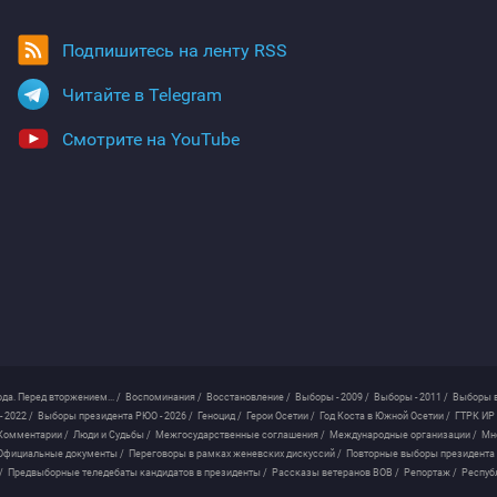
Подпишитесь на ленту RSS
Читайте в Telegram
Смотрите на YouTube
ода. Перед вторжением... /
Воспоминания /
Восстановление /
Выборы - 2009 /
Выборы - 2011 /
Выборы в
 2022 /
Выборы президента РЮО - 2026 /
Геноцид /
Герои Осетии /
Год Коста в Южной Осетии /
ГТРК ИР 
Комментарии /
Люди и Судьбы /
Межгосударственные соглашения /
Международные организации /
Мн
Официальные документы /
Переговоры в рамках женевских дискуссий /
Повторные выборы президента
/
Предвыборные теледебаты кандидатов в президенты /
Рассказы ветеранов ВОВ /
Репортаж /
Респуб