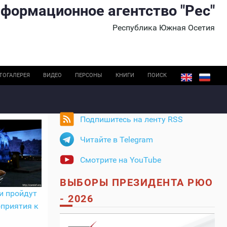
формационное агентство "Рес"
Республика Южная Осетия
ТОГАЛЕРЕЯ
ВИДЕО
ПЕРСОНЫ
КНИГИ
ПОИСК
Подпишитесь на ленту RSS
Читайте в Telegram
Смотрите на YouTube
ВЫБОРЫ ПРЕЗИДЕНТА РЮО
и пройдут
- 2026
приятия к