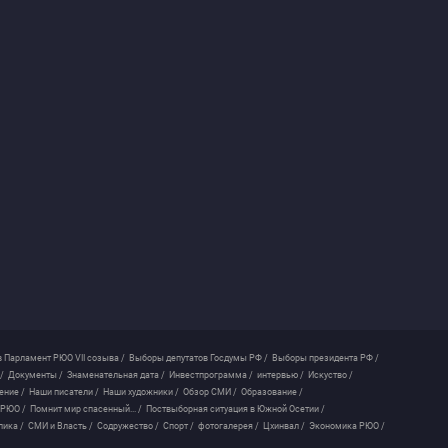
 Парламент РЮО VII созыва /
Выборы депутатов Госдумы РФ /
Выборы президента РФ /
/
Документы /
Знаменательная дата /
Инвестпрограмма /
интервью /
Искуство /
ение /
Наши писатели /
Наши художники /
Обзор СМИ /
Образование /
 РЮО /
Помнит мир спасенный... /
Поствыборная ситуация в Южной Осетии /
лика /
СМИ и Власть /
Содружество /
Спорт /
фотогалерея /
Цхинвал /
Экономика РЮО /