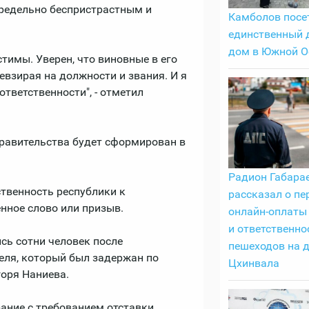
предельно беспристрастным и
Камболов посе
единственный 
дом в Южной О
тимы. Уверен, что виновные в его
невзирая на должности и звания. И я
тветственности", - отметил
правительства будет сформирован в
Радион Габара
ственность республики к
рассказал о пе
нное слово или призыв.
онлайн-оплаты
и ответственно
сь сотни человек после
пешеходов на 
еля, который был задержан по
Цхинвала
оря Наниева.
рание с требованием отставки