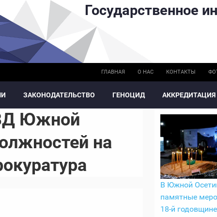
Государственное ин
ГЛАВНАЯ
О НАС
КОНТАКТЫ
ФО
МИ
ЗАКОНОДАТЕЛЬСТВО
ГЕНОЦИД
АККРЕДИТАЦИЯ
МВД Южной
должностей на
рокуратура
В Южной Осети
памятные меро
18-й годовщине