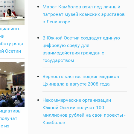
Марат Камболов взял под личный
патронат музей ксанских эриставов
в Ленингоре
ециалисты
ии
В Южной Осетии создадут единую
аботу ряда
цифровую среду для
й Осетии
взаимодействия граждан с
государством
Верность клятве: подвиг медиков
Цхинвала в августе 2008 года
Некоммерческие организации
Южной Осетии получат 100
ициативы
миллионов рублей на свои проекты -
получат
Камболов
е из