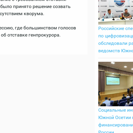
 было принято решение созвать
тсутствием кворума.
сессию, где большинством голосов
Российские сп
 об отставке генпрокурора.
по цифровизац
обследовали р
ведомств Южно
Социальные ин
Южной Осетии 
финансировани
России