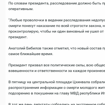
По словам президента, расследование должно быть 
оперативным.
"Любые проволочки в ведении расследования недопус
смерти понесут наказание по всей строгости закона, 
проконтролирую, чтобы ни один виновный не ушел от о
президент.
Анатолий Бибилов также отметил, что новый состав 
самое ближайшее время.
Президент призвал все политические силы, всю обще
взвешенности и ответственности за каждое произнесе
В пятницу на центральной площади Цхинвала собрали
распространения информации о смерти молодого жит
подозрению в покушении на главу МВД республики Иг
В тот же день депутаты собрались на экстренное соб