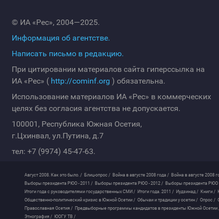
© ИА «Рес», 2004—2025.
Информация об агентстве.
Написать письмо в редакцию.
При цитировании материалов сайта гиперссылка на
ИА «Рес» (
http://cominf.org
) обязательна.
Использование материалов ИА «Рес» в коммерческих
целях без согласия агентства не допускается.
100001, Республика Южная Осетия,
г.Цхинвал, ул.Путина, д.7
тел: +7 (9974) 45-47-63.
Август 2008. Как это было. /
Блиц-опрос /
Война в августе 2008 года /
Война в августе 2008 г
Выборы президента РЮО - 2011 /
Выборы президента РЮО - 2012 /
Выборы президента РЮО -
Итоги года с руководителями государственных СМИ /
Итоги года. 2011 /
Иудзинад /
Книги /
Общественно-политический кризис в Южной Осетии /
Обычаи и традиции у осетин /
Опрос /
Православная Осетия /
Предвыборные программы кандидатов в президенты Южной Осетии 
Этнография /
ЮОГУ ТВ /