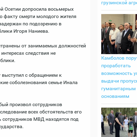
грузинской агр
й Осетии допросила восьмерых
о факту смерти молодого жителя
задержан по подозрению в
блики Игоря Наниева.
тстранены от занимаемых должностей
 интересах следствия не
Камболов пору
ублики.
проработать
возможность у
у выступил с обращением к
выдачи пропус
окие соболезнования семье Инала
гуманитарным
основаниям
бый произвол сотрудников
следование всех обстоятельств его
ь сотрудников МВД находятся под
сударства.