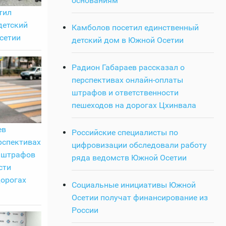
основаниям
тил
детский
Камболов посетил единственный
сетии
детский дом в Южной Осетии
Радион Габараев рассказал о
перспективах онлайн-оплаты
штрафов и ответственности
пешеходов на дорогах Цхинвала
ев
Российские специалисты по
рспективах
цифровизации обследовали работу
 штрафов
ряда ведомств Южной Осетии
сти
дорогах
Социальные инициативы Южной
Осетии получат финансирование из
России