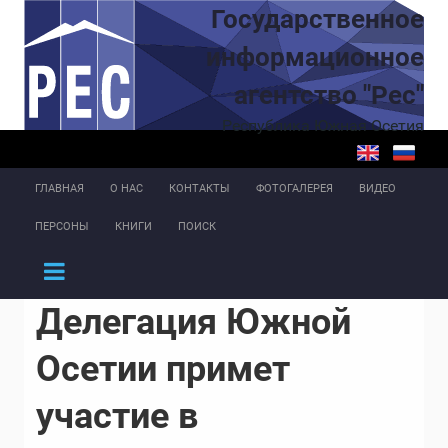
Перейти к основному содержанию
Государственное
информационное
агентство "Рес"
Республика Южная Осетия
ГЛАВНАЯ
О НАС
КОНТАКТЫ
ФОТОГАЛЕРЕЯ
ВИДЕО
ПЕРСОНЫ
КНИГИ
ПОИСК
Делегация Южной
Осетии примет
участие в