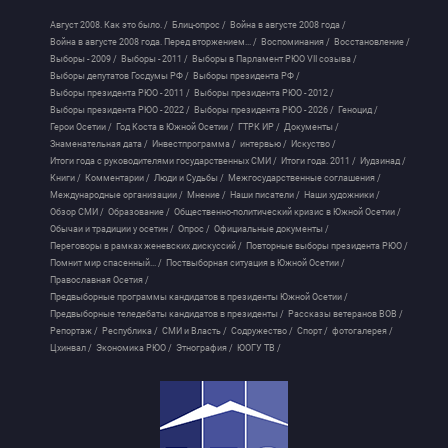
Август 2008. Как это было. /
Блиц-опрос /
Война в августе 2008 года /
Война в августе 2008 года. Перед вторжением... /
Воспоминания /
Восстановление /
Выборы - 2009 /
Выборы - 2011 /
Выборы в Парламент РЮО VII созыва /
Выборы депутатов Госдумы РФ /
Выборы президента РФ /
Выборы президента РЮО - 2011 /
Выборы президента РЮО - 2012 /
Выборы президента РЮО - 2022 /
Выборы президента РЮО - 2026 /
Геноцид /
Герои Осетии /
Год Коста в Южной Осетии /
ГТРК ИР /
Документы /
Знаменательная дата /
Инвестпрограмма /
интервью /
Искуство /
Итоги года с руководителями государственных СМИ /
Итоги года. 2011 /
Иудзинад /
Книги /
Комментарии /
Люди и Судьбы /
Межгосударственные соглашения /
Международные организации /
Мнение /
Наши писатели /
Наши художники /
Обзор СМИ /
Образование /
Общественно-политический кризис в Южной Осетии /
Обычаи и традиции у осетин /
Опрос /
Официальные документы /
Переговоры в рамках женевских дискуссий /
Повторные выборы президента РЮО /
Помнит мир спасенный... /
Поствыборная ситуация в Южной Осетии /
Православная Осетия /
Предвыборные программы кандидатов в президенты Южной Осетии /
Предвыборные теледебаты кандидатов в президенты /
Рассказы ветеранов ВОВ /
Репортаж /
Республика /
СМИ и Власть /
Содружество /
Спорт /
фотогалерея /
Цхинвал /
Экономика РЮО /
Этнография /
ЮОГУ ТВ /