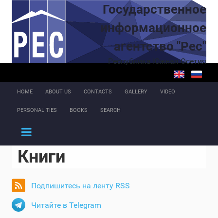
Skip to main content
Государственное
информационное
агентство "Рес"
Республика Южная Осетия
HOME
ABOUT US
CONTACTS
GALLERY
VIDEO
PERSONALITIES
BOOKS
SEARCH
Книги
Подпишитесь на ленту RSS
Читайте в Telegram