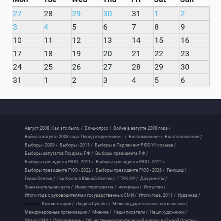
27
28
29
30
31
1
2
3
4
5
6
7
8
9
10
11
12
13
14
15
16
17
18
19
20
21
22
23
24
25
26
27
28
29
30
31
1
2
3
4
5
6
Август 2008. Как это было. /
Блиц-опрос /
Война в августе 2008 года /
Война в августе 2008 года. Перед вторжением... /
Воспоминания /
Восстановление /
Выборы - 2009 /
Выборы - 2011 /
Выборы в Парламент РЮО VII созыва /
Выборы депутатов Госдумы РФ /
Выборы президента РФ /
Выборы президента РЮО - 2011 /
Выборы президента РЮО - 2012 /
Выборы президента РЮО - 2022 /
Выборы президента РЮО - 2026 /
Геноцид /
Герои Осетии /
Год Коста в Южной Осетии /
ГТРК ИР /
Документы /
Знаменательная дата /
Инвестпрограмма /
интервью /
Искуство /
Итоги года с руководителями государственных СМИ /
Итоги года. 2011 /
Иудзинад /
Книги /
Комментарии /
Люди и Судьбы /
Межгосударственные соглашения /
Международные организации /
Мнение /
Наши писатели /
Наши художники /
Обзор СМИ /
Образование /
Общественно-политический кризис в Южной Осетии /