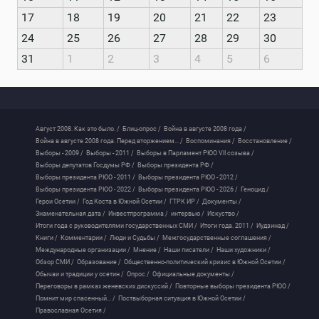
17
18
19
20
21
22
23
24
25
26
27
28
29
30
31
1
2
3
4
5
6
Август 2008. Как это было. /
Блиц-опрос /
Война в августе 2008 года /
Война в августе 2008 года. Перед вторжением... /
Воспоминания /
Восстановление /
Выборы - 2009 /
Выборы - 2011 /
Выборы в Парламент РЮО VII созыва /
Выборы депутатов Госдумы РФ /
Выборы президента РФ /
Выборы президента РЮО - 2011 /
Выборы президента РЮО - 2012 /
Выборы президента РЮО - 2022 /
Выборы президента РЮО - 2026 /
Геноцид /
Герои Осетии /
Год Коста в Южной Осетии /
ГТРК ИР /
Документы /
Знаменательная дата /
Инвестпрограмма /
интервью /
Искуство /
Итоги года с руководителями государственных СМИ /
Итоги года. 2011 /
Иудзинад /
Книги /
Комментарии /
Люди и Судьбы /
Межгосударственные соглашения /
Международные организации /
Мнение /
Наши писатели /
Наши художники /
Обзор СМИ /
Образование /
Общественно-политический кризис в Южной Осетии /
Обычаи и традиции у осетин /
Опрос /
Официальные документы /
Переговоры в рамках женевских дискуссий /
Повторные выборы президента РЮО /
Помнит мир спасенный... /
Поствыборная ситуация в Южной Осетии /
Православная Осетия /