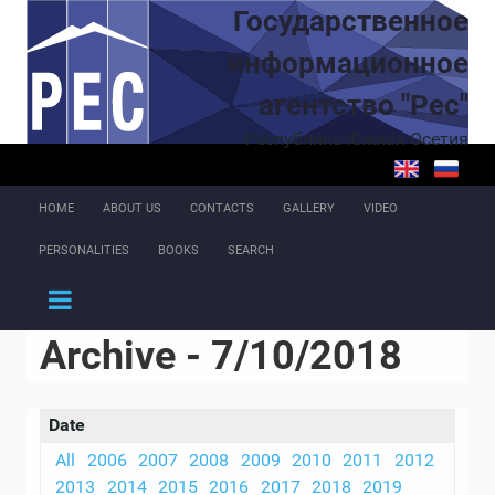
Skip to main content
Государственное
информационное
агентство "Рес"
Республика Южная Осетия
HOME
ABOUT US
CONTACTS
GALLERY
VIDEO
PERSONALITIES
BOOKS
SEARCH
Archive - 7/10/2018
Date
All
2006
2007
2008
2009
2010
2011
2012
2013
2014
2015
2016
2017
2018
2019