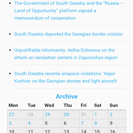
The Government of South Ossetia and the "Russia –
Land of Opportunity" platform signed a
memorandum of cooperation
South Ossetia deported the Georgian border violator
Unjustifiable inhumanity: Aelita Dzhioeva on the
attack on recreation centers in Zaporozhye region
South Ossetia records airspace violations: Yegor
Kochiev on the Georgian drones and light aircraft
Archive
Mon
Tue
Wed
Thu
Fri
Sat
Sun
27
28
29
30
31
1
2
3
4
5
6
7
8
9
10
11
12
13
14
15
16