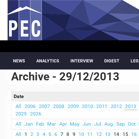
Skip to main content
NEWS
ANALYTICS
INTERVIEW
DIGEST
LEG
Archive - 29/12/2013
Date
All
2006
2007
2008
2009
2010
2011
2012
2013
2025
2026
All
Jan
Feb
Mar
Apr
May
Jun
Jul
Aug
Sep
Oct
All
1
2
3
4
5
6
7
8
9
10
11
12
13
14
15
16