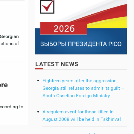
 Georgian
actions of
LATEST NEWS
Eighteen years after the aggression,
ore
Georgia still refuses to admit its guilt –
South Ossetian Foreign Ministry
ccording to
A requiem event for those killed in
August 2008 will be held in Tskhinval