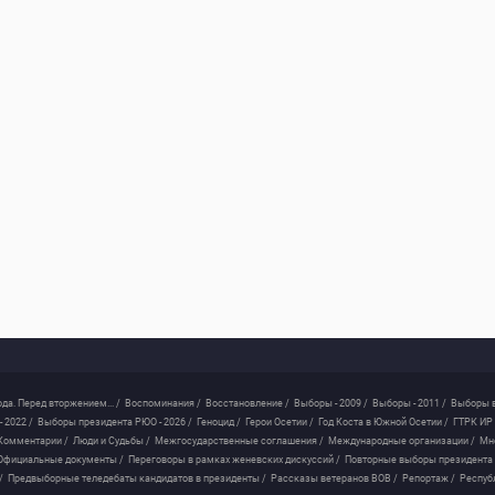
ода. Перед вторжением... /
Воспоминания /
Восстановление /
Выборы - 2009 /
Выборы - 2011 /
Выборы в
 2022 /
Выборы президента РЮО - 2026 /
Геноцид /
Герои Осетии /
Год Коста в Южной Осетии /
ГТРК ИР 
Комментарии /
Люди и Судьбы /
Межгосударственные соглашения /
Международные организации /
Мн
Официальные документы /
Переговоры в рамках женевских дискуссий /
Повторные выборы президента
/
Предвыборные теледебаты кандидатов в президенты /
Рассказы ветеранов ВОВ /
Репортаж /
Респуб