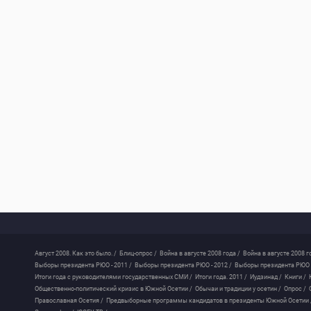
Август 2008. Как это было. /
Блиц-опрос /
Война в августе 2008 года /
Война в августе 2008 г
Выборы президента РЮО - 2011 /
Выборы президента РЮО - 2012 /
Выборы президента РЮО -
Итоги года с руководителями государственных СМИ /
Итоги года. 2011 /
Иудзинад /
Книги /
Общественно-политический кризис в Южной Осетии /
Обычаи и традиции у осетин /
Опрос /
Православная Осетия /
Предвыборные программы кандидатов в президенты Южной Осетии 