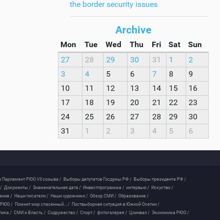
the border security issues
Archive
Mon
Tue
Wed
Thu
Fri
Sat
Sun
27
28
29
30
31
1
2
3
4
5
6
7
8
9
10
11
12
13
14
15
16
17
18
19
20
21
22
23
24
25
26
27
28
29
30
31
1
2
3
4
5
6
 Парламент РЮО VII созыва /
Выборы депутатов Госдумы РФ /
Выборы президента РФ /
/
Документы /
Знаменательная дата /
Инвестпрограмма /
интервью /
Искуство /
ение /
Наши писатели /
Наши художники /
Обзор СМИ /
Образование /
 РЮО /
Помнит мир спасенный... /
Поствыборная ситуация в Южной Осетии /
лика /
СМИ и Власть /
Содружество /
Спорт /
фотогалерея /
Цхинвал /
Экономика РЮО /