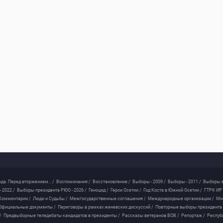
ода. Перед вторжением... /
Воспоминания /
Восстановление /
Выборы - 2009 /
Выборы - 2011 /
Выборы в
 2022 /
Выборы президента РЮО - 2026 /
Геноцид /
Герои Осетии /
Год Коста в Южной Осетии /
ГТРК ИР 
Комментарии /
Люди и Судьбы /
Межгосударственные соглашения /
Международные организации /
Мн
Официальные документы /
Переговоры в рамках женевских дискуссий /
Повторные выборы президента
/
Предвыборные теледебаты кандидатов в президенты /
Рассказы ветеранов ВОВ /
Репортаж /
Респуб