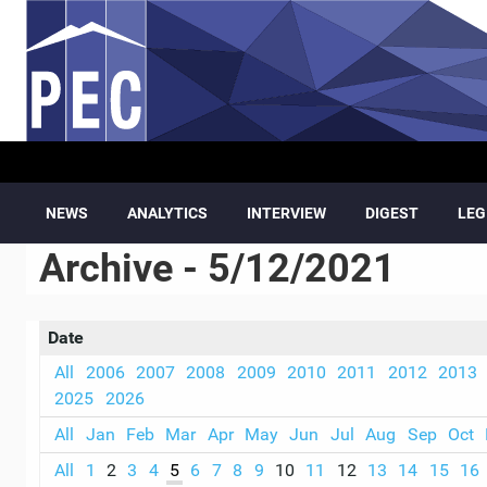
Skip to main content
NEWS
ANALYTICS
INTERVIEW
DIGEST
LEG
Archive - 5/12/2021
Date
All
2006
2007
2008
2009
2010
2011
2012
2013
2025
2026
All
Jan
Feb
Mar
Apr
May
Jun
Jul
Aug
Sep
Oct
All
1
2
3
4
5
6
7
8
9
10
11
12
13
14
15
16