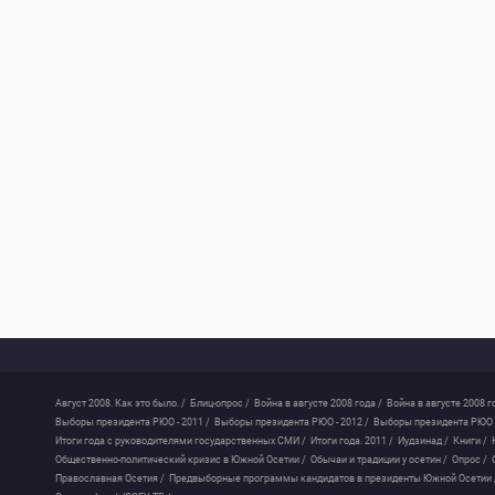
Август 2008. Как это было. /
Блиц-опрос /
Война в августе 2008 года /
Война в августе 2008 г
Выборы президента РЮО - 2011 /
Выборы президента РЮО - 2012 /
Выборы президента РЮО -
Итоги года с руководителями государственных СМИ /
Итоги года. 2011 /
Иудзинад /
Книги /
Общественно-политический кризис в Южной Осетии /
Обычаи и традиции у осетин /
Опрос /
Православная Осетия /
Предвыборные программы кандидатов в президенты Южной Осетии 