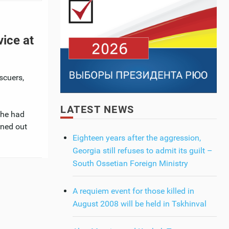
vice at
scuers,
LATEST NEWS
she had
rned out
Eighteen years after the aggression,
Georgia still refuses to admit its guilt –
South Ossetian Foreign Ministry
A requiem event for those killed in
August 2008 will be held in Tskhinval