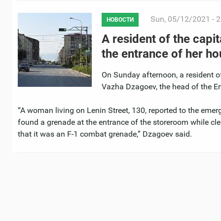
Sun, 05/12/2021 - 2
НОВОСТИ
A resident of the capi
the entrance of her h
On Sunday afternoon, a resident of
Vazha Dzagoev, the head of the Eme
“A woman living on Lenin Street, 130, reported to the eme
found a grenade at the entrance of the storeroom while cle
that it was an F-1 combat grenade,” Dzagoev said.