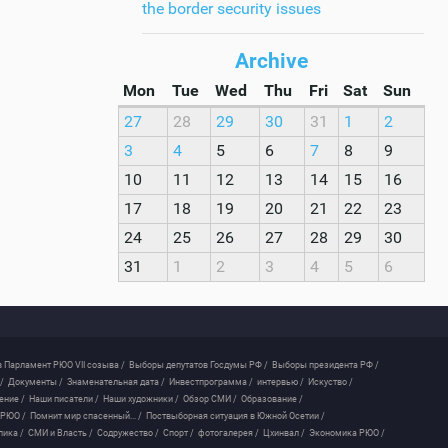
the border security issues
Archive
Mon
Tue
Wed
Thu
Fri
Sat
Sun
27
28
29
30
31
1
2
3
4
5
6
7
8
9
10
11
12
13
14
15
16
17
18
19
20
21
22
23
24
25
26
27
28
29
30
31
1
2
3
4
5
6
 Парламент РЮО VII созыва /
Выборы депутатов Госдумы РФ /
Выборы президента РФ /
/
Документы /
Знаменательная дата /
Инвестпрограмма /
интервью /
Искуство /
ение /
Наши писатели /
Наши художники /
Обзор СМИ /
Образование /
 РЮО /
Помнит мир спасенный... /
Поствыборная ситуация в Южной Осетии /
лика /
СМИ и Власть /
Содружество /
Спорт /
фотогалерея /
Цхинвал /
Экономика РЮО /