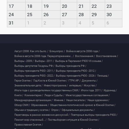
17
18
19
20
21
22
23
24
25
26
27
28
29
30
31
1
2
3
4
5
6
Август 2008. Как это было. /
Блиц-опрос /
Война в августе 2008 года /
Война в августе 2008 года. Перед вторжением... /
Воспоминания /
Восстановление /
Выборы - 2009 /
Выборы - 2011 /
Выборы в Парламент РЮО VII созыва /
Выборы депутатов Госдумы РФ /
Выборы президента РФ /
Выборы президента РЮО - 2011 /
Выборы президента РЮО - 2012 /
Выборы президента РЮО - 2022 /
Выборы президента РЮО - 2026 /
Геноцид /
Герои Осетии /
Год Коста в Южной Осетии /
ГТРК ИР /
Документы /
Знаменательная дата /
Инвестпрограмма /
интервью /
Искуство /
Итоги года с руководителями государственных СМИ /
Итоги года. 2011 /
Иудзинад /
Книги /
Комментарии /
Люди и Судьбы /
Межгосударственные соглашения /
Международные организации /
Мнение /
Наши писатели /
Наши художники /
Обзор СМИ /
Образование /
Общественно-политический кризис в Южной Осетии /
Обычаи и традиции у осетин /
Опрос /
Официальные документы /
Переговоры в рамках женевских дискуссий /
Повторные выборы президента РЮО /
Помнит мир спасенный... /
Поствыборная ситуация в Южной Осетии /
Православная Осетия /