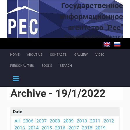
Skip to main content
Государственное
информационное
агентство "Рес"
Республика Южная Осетия
HOME
ABOUT US
CONTACTS
GALLERY
VIDEO
PERSONALITIES
BOOKS
SEARCH
Archive - 19/1/2022
Date
All
2006
2007
2008
2009
2010
2011
2012
2013
2014
2015
2016
2017
2018
2019