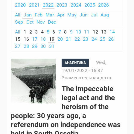
2020
2021
2022
2023
2024
2025
2026
All
Jan
Feb
Mar
Apr
May
Jun
Jul
Aug
Sep
Oct
Nov
Dec
All
1
2
3
4
5
6
7
8
9
10
11
12
13
14
15
16
17
18
19
20
21
22
23
24
25
26
27
28
29
30
31
Wed,
АНАЛИТИКА
19/01/2022 - 15:37
Знаменательная дата
The impeccable
legal act and the
heroism of the
people: 30 years ago, a
referendum on independence was
held in South Ossetia