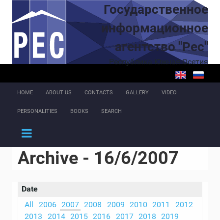
Skip to main content
Государственное
информационное
агентство "Рес"
Республика Южная Осетия
HOME
ABOUT US
CONTACTS
GALLERY
VIDEO
PERSONALITIES
BOOKS
SEARCH
Archive - 16/6/2007
Date
All
2006
2007
2008
2009
2010
2011
2012
2013
2014
2015
2016
2017
2018
2019