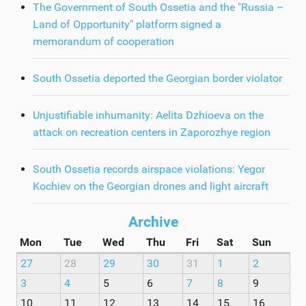
The Government of South Ossetia and the "Russia –
Land of Opportunity" platform signed a
memorandum of cooperation
South Ossetia deported the Georgian border violator
Unjustifiable inhumanity: Aelita Dzhioeva on the
attack on recreation centers in Zaporozhye region
South Ossetia records airspace violations: Yegor
Kochiev on the Georgian drones and light aircraft
Archive
Mon
Tue
Wed
Thu
Fri
Sat
Sun
27
28
29
30
31
1
2
3
4
5
6
7
8
9
10
11
12
13
14
15
16