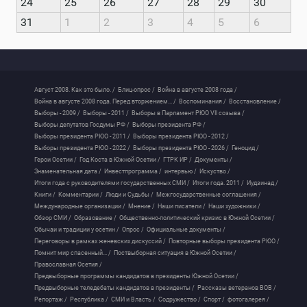
24
25
26
27
28
29
30
31
1
2
3
4
5
6
Август 2008. Как это было. /
Блиц-опрос /
Война в августе 2008 года /
Война в августе 2008 года. Перед вторжением... /
Воспоминания /
Восстановление /
Выборы - 2009 /
Выборы - 2011 /
Выборы в Парламент РЮО VII созыва /
Выборы депутатов Госдумы РФ /
Выборы президента РФ /
Выборы президента РЮО - 2011 /
Выборы президента РЮО - 2012 /
Выборы президента РЮО - 2022 /
Выборы президента РЮО - 2026 /
Геноцид /
Герои Осетии /
Год Коста в Южной Осетии /
ГТРК ИР /
Документы /
Знаменательная дата /
Инвестпрограмма /
интервью /
Искуство /
Итоги года с руководителями государственных СМИ /
Итоги года. 2011 /
Иудзинад /
Книги /
Комментарии /
Люди и Судьбы /
Межгосударственные соглашения /
Международные организации /
Мнение /
Наши писатели /
Наши художники /
Обзор СМИ /
Образование /
Общественно-политический кризис в Южной Осетии /
Обычаи и традиции у осетин /
Опрос /
Официальные документы /
Переговоры в рамках женевских дискуссий /
Повторные выборы президента РЮО /
Помнит мир спасенный... /
Поствыборная ситуация в Южной Осетии /
Православная Осетия /
Предвыборные программы кандидатов в президенты Южной Осетии /
Предвыборные теледебаты кандидатов в президенты /
Рассказы ветеранов ВОВ /
Репортаж /
Республика /
СМИ и Власть /
Содружество /
Спорт /
фотогалерея /