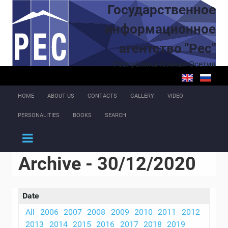
Skip to main content
Государственное
информационное
агентство "Рес"
Республика Южная Осетия
HOME
ABOUT US
CONTACTS
GALLERY
VIDEO
PERSONALITIES
BOOKS
SEARCH
Archive - 30/12/2020
Date
All
2006
2007
2008
2009
2010
2011
2012
2013
2014
2015
2016
2017
2018
2019