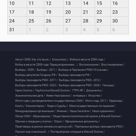
10
11
12
13
14
15
16
17
18
19
20
21
22
23
24
25
26
27
28
29
30
31
1
2
3
4
5
6
Август 2008. Как это было. /
Блиц-опрос /
Война в августе 2008 года /
Война в августе 2008 года. Перед вторжением... /
Воспоминания /
Восстановление /
Выборы - 2009 /
Выборы - 2011 /
Выборы в Парламент РЮО VII созыва /
Выборы депутатов Госдумы РФ /
Выборы президента РФ /
Выборы президента РЮО - 2011 /
Выборы президента РЮО - 2012 /
Выборы президента РЮО - 2022 /
Выборы президента РЮО - 2026 /
Геноцид /
Герои Осетии /
Год Коста в Южной Осетии /
ГТРК ИР /
Документы /
Знаменательная дата /
Инвестпрограмма /
интервью /
Искуство /
Итоги года с руководителями государственных СМИ /
Итоги года. 2011 /
Иудзинад /
Книги /
Комментарии /
Люди и Судьбы /
Межгосударственные соглашения /
Международные организации /
Мнение /
Наши писатели /
Наши художники /
Обзор СМИ /
Образование /
Общественно-политический кризис в Южной Осетии /
Обычаи и традиции у осетин /
Опрос /
Официальные документы /
Переговоры в рамках женевских дискуссий /
Повторные выборы президента РЮО /
Помнит мир спасенный... /
Поствыборная ситуация в Южной Осетии /