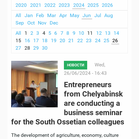
2020
2021
2022
2023
2024
2025
2026
All
Jan
Feb
Mar
Apr
May
Jun
Jul
Aug
Sep
Oct
Nov
Dec
All
1
2
3
4
5
6
7
8
9
10
11
12
13
14
15
16
17
18
19
20
21
22
23
24
25
26
27
28
29
30
Wed,
НОВОСТИ
26/06/2024 - 16:43
Entrepreneurs
from Chelyabinsk
are conducting a
business seminar
for the South Ossetian colleagues
The development of agriculture, economy, culture