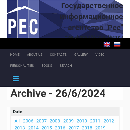
Skip to main content
Государственное
информационное
агентство "Рес"
Республика Южная Осетия
HOME
ABOUT US
CONTACTS
GALLERY
VIDEO
PERSONALITIES
BOOKS
SEARCH
Archive - 26/6/2024
Date
All
2006
2007
2008
2009
2010
2011
2012
2013
2014
2015
2016
2017
2018
2019