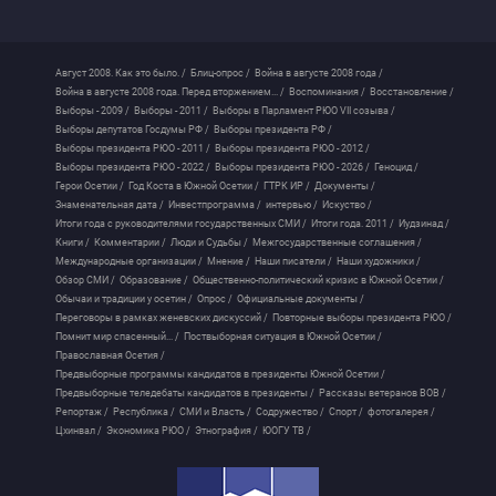
Август 2008. Как это было. /
Блиц-опрос /
Война в августе 2008 года /
Война в августе 2008 года. Перед вторжением... /
Воспоминания /
Восстановление /
Выборы - 2009 /
Выборы - 2011 /
Выборы в Парламент РЮО VII созыва /
Выборы депутатов Госдумы РФ /
Выборы президента РФ /
Выборы президента РЮО - 2011 /
Выборы президента РЮО - 2012 /
Выборы президента РЮО - 2022 /
Выборы президента РЮО - 2026 /
Геноцид /
Герои Осетии /
Год Коста в Южной Осетии /
ГТРК ИР /
Документы /
Знаменательная дата /
Инвестпрограмма /
интервью /
Искуство /
Итоги года с руководителями государственных СМИ /
Итоги года. 2011 /
Иудзинад /
Книги /
Комментарии /
Люди и Судьбы /
Межгосударственные соглашения /
Международные организации /
Мнение /
Наши писатели /
Наши художники /
Обзор СМИ /
Образование /
Общественно-политический кризис в Южной Осетии /
Обычаи и традиции у осетин /
Опрос /
Официальные документы /
Переговоры в рамках женевских дискуссий /
Повторные выборы президента РЮО /
Помнит мир спасенный... /
Поствыборная ситуация в Южной Осетии /
Православная Осетия /
Предвыборные программы кандидатов в президенты Южной Осетии /
Предвыборные теледебаты кандидатов в президенты /
Рассказы ветеранов ВОВ /
Репортаж /
Республика /
СМИ и Власть /
Содружество /
Спорт /
фотогалерея /
Цхинвал /
Экономика РЮО /
Этнография /
ЮОГУ ТВ /