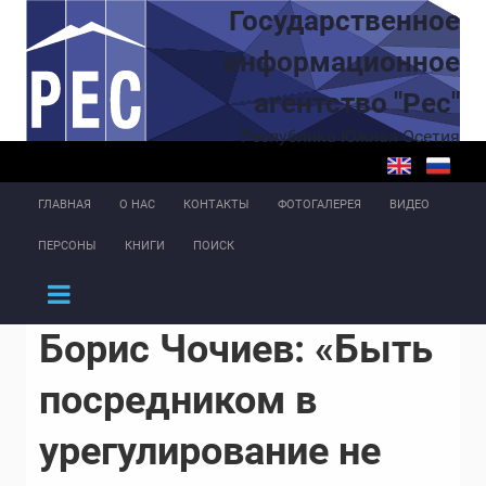
Перейти к основному содержанию
Государственное
информационное
агентство "Рес"
Республика Южная Осетия
ГЛАВНАЯ
О НАС
КОНТАКТЫ
ФОТОГАЛЕРЕЯ
ВИДЕО
ПЕРСОНЫ
КНИГИ
ПОИСК
Борис Чочиев: «Быть
посредником в
урегулирование не