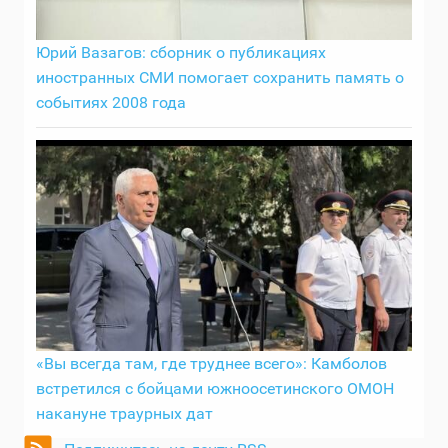
Юрий Вазагов: сборник о публикациях
иностранных СМИ помогает сохранить память о
событиях 2008 года
«Вы всегда там, где труднее всего»: Камболов
встретился с бойцами южноосетинского ОМОН
накануне траурных дат