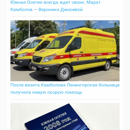
Южная Осетия всегда ждет своих: Марат
Камболов — Веронике Джиоевой
После визита Камболова Ленингорская больница
получила новую скорую помощь