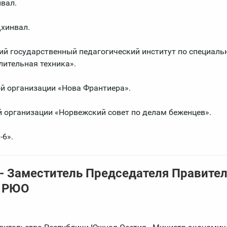
нвал.
Цхинвал.
кий государственный педагогический институт по специаль
ительная техника».
ой организации «Нова Франтиера».
ой организации «Норвежский совет по делам беженцев».
-6».
- Заместитель Председателя Правител
я РЮО