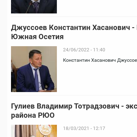
Джуссоев Константин Хасанович -
Южная Осетия
24/06/2022 - 11:40
Константин Хасанович Джуссоев
Гулиев Владимир Тотрадзович - эк
района РЮО
18/03/2021 - 12:17