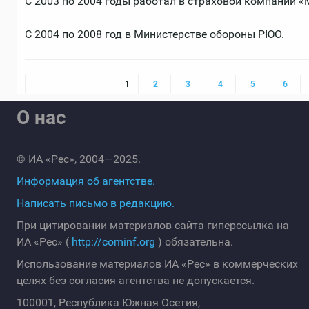
С 2003 по 2004 годы работал в страховой компании «
С 2004 по 2008 год в Министерстве обороны РЮО.
Страницы
1
2
3
4
5
6
О нас
© ИА «Рес», 2004—2025.
Информация об агентстве.
Написать письмо в редакцию.
При цитировании материалов сайта гиперссылка на
ИА «Рес» (
http://cominf.org
) обязательна.
Использование материалов ИА «Рес» в коммерческих
целях без согласия агентства не допускается.
100001, Республика Южная Осетия,