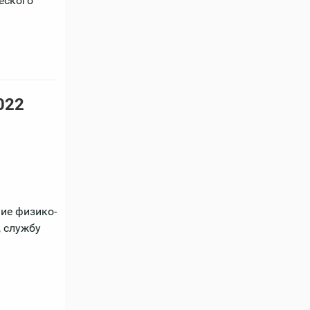
еского
022
ние физико-
, службу