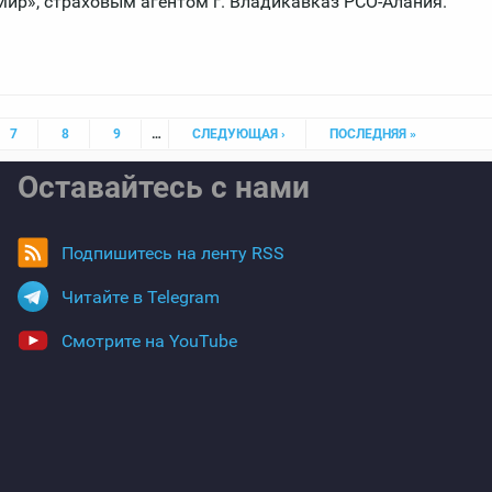
Мир», страховым агентом г. Владикавказ РСО-Алания.
7
8
9
…
СЛЕДУЮЩАЯ ›
ПОСЛЕДНЯЯ »
Оставайтесь с нами
Подпишитесь на ленту RSS
Читайте в Telegram
Смотрите на YouTube