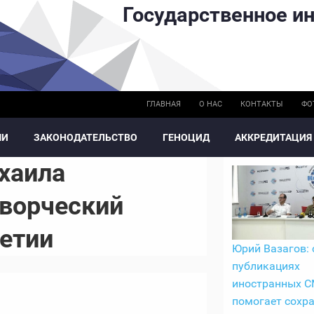
Государственное ин
ГЛАВНАЯ
О НАС
КОНТАКТЫ
ФО
МИ
ЗАКОНОДАТЕЛЬСТВО
ГЕНОЦИД
АККРЕДИТАЦИЯ
хаила
ворческий
етии
Юрий Вазагов: 
публикациях
иностранных 
помогает сохр