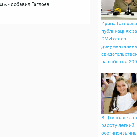
», - добавил Гаглоев.
Ирина Гаглоева
публикациях з
СМИ стала
документальн
свидетельство
на события 200
В Цхинвале за
работу летний
осетиноязычны