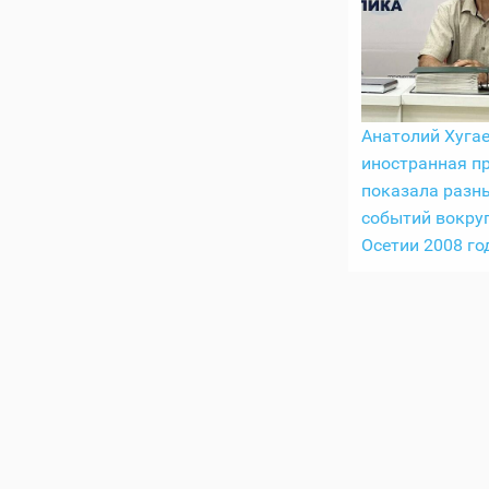
Анатолий Хугае
иностранная п
показала разн
событий вокру
Осетии 2008 го