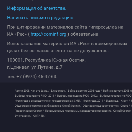
Информация об агентстве.
Написать письмо в редакцию.
При цитировании материалов сайта гиперссылка на
ИА «Рес» (
http://cominf.org
) обязательна.
Использование материалов ИА «Рес» в коммерческих
целях без согласия агентства не допускается.
100001, Республика Южная Осетия,
г.Цхинвал, ул.Путина, д.7
тел: +7 (9974) 45-47-63.
Август 2008. Как это было. /
Блиц-опрос /
Война в августе 2008 года /
Война в августе 2008 г
Выборы президента РЮО - 2011 /
Выборы президента РЮО - 2012 /
Выборы президента РЮО -
Итоги года с руководителями государственных СМИ /
Итоги года. 2011 /
Иудзинад /
Книги /
Общественно-политический кризис в Южной Осетии /
Обычаи и традиции у осетин /
Опрос /
Православная Осетия /
Предвыборные программы кандидатов в президенты Южной Осетии 
Этнография /
ЮОГУ ТВ /