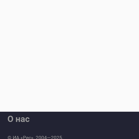
О нас
© ИА «Рес», 2004—2025.