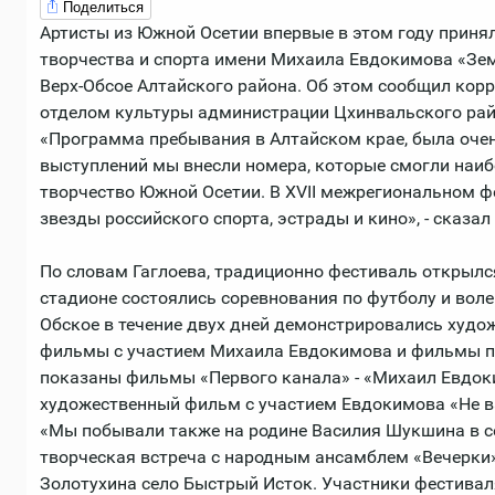
Поделиться
Артисты из Южной Осетии впервые в этом году принял
творчества и спорта имени Михаила Евдокимова «Зем
Верх-Обсое Алтайского района. Об этом сообщил кор
отделом культуры администрации Цхинвальского райо
«Программа пребывания в Алтайском крае, была оче
выступлений мы внесли номера, которые смогли наиб
творчество Южной Осетии. В XVII межрегиональном ф
звезды российского спорта, эстрады и кино», - сказал 
По словам Гаглоева, традиционно фестиваль открылс
стадионе состоялись соревнования по футболу и воле
Обское в течение двух дней демонстрировались худ
фильмы с участием Михаила Евдокимова и фильмы по
показаны фильмы «Первого канала» - «Михаил Евдоки
художественный фильм с участием Евдокимова «Не 
«Мы побывали также на родине Василия Шукшина в се
творческая встреча с народным ансамблем «Вечерки»
Золотухина село Быстрый Исток. Участники фестивал