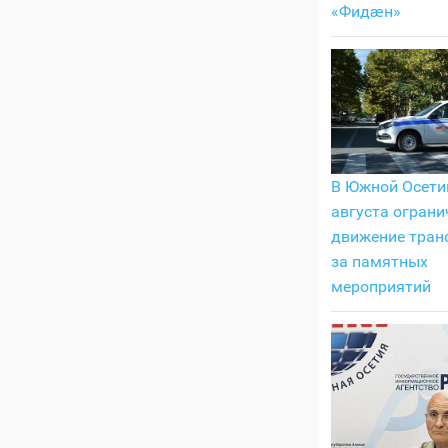
«Фидӕн»
В Южной Осетии
августа ограни
движение транс
за памятных
мероприятий