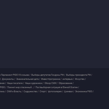
 Парламент РЮО VII созыва /
Выборы депутатов Госдумы РФ /
Выборы президента РФ /
/
Документы /
Знаменательная дата /
Инвестпрограмма /
интервью /
Искуство /
ение /
Наши писатели /
Наши художники /
Обзор СМИ /
Образование /
 РЮО /
Помнит мир спасенный... /
Поствыборная ситуация в Южной Осетии /
лика /
СМИ и Власть /
Содружество /
Спорт /
фотогалерея /
Цхинвал /
Экономика РЮО /