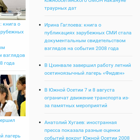
южноосетинского ОМОН накануне
траурных дат
: книга о
Ирина Гаглоева: книга о
арубежных
публикациях зарубежных СМИ стала
документальным свидетельством
ым
взглядов на события 2008 года
м взглядов
8 года
В Цхинвале завершил работу летний
осетиноязычный лагерь «Фидӕн»
В Южной Осетии 7 и 8 августа
ограничат движение транспорта из-
за памятных мероприятий
вершил
Анатолий Хугаев: иностранная
пресса показала разные оценки
й лагерь
событий вокруг Южной Осетии 2008