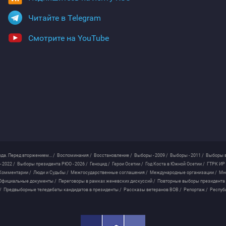
Читайте в Telegram
Смотрите на YouTube
ода. Перед вторжением... /
Воспоминания /
Восстановление /
Выборы - 2009 /
Выборы - 2011 /
Выборы в
 2022 /
Выборы президента РЮО - 2026 /
Геноцид /
Герои Осетии /
Год Коста в Южной Осетии /
ГТРК ИР 
Комментарии /
Люди и Судьбы /
Межгосударственные соглашения /
Международные организации /
Мн
Официальные документы /
Переговоры в рамках женевских дискуссий /
Повторные выборы президента
/
Предвыборные теледебаты кандидатов в президенты /
Рассказы ветеранов ВОВ /
Репортаж /
Респуб