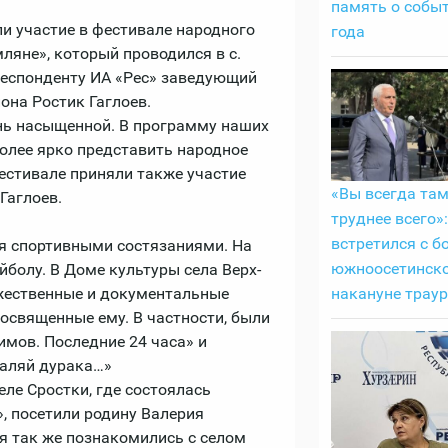
память о собы
и участие в фестивале народного
года
ляне», который проводился в с.
респонденту ИА «Рес» заведующий
на Ростик Гаглоев.
нь насыщенной. В программу наших
олее ярко представить народное
естивале приняли также участие
«Вы всегда там
Гаглоев.
труднее всего»
встретился с б
я спортивными состязаниями. На
южноосетинск
йболу. В Доме культуры села Верх-
накануне трау
ожественные и документальные
священные ему. В частности, были
мов. Последние 24 часа» и
валяй дурака…»
ле Сростки, где состоялась
, посетили родину Валерия
я так же познакомились с селом