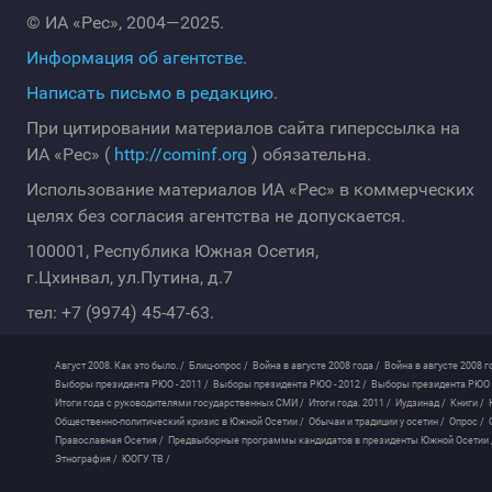
© ИА «Рес», 2004—2025.
Информация об агентстве.
Написать письмо в редакцию.
При цитировании материалов сайта гиперссылка на
ИА «Рес» (
http://cominf.org
) обязательна.
Использование материалов ИА «Рес» в коммерческих
целях без согласия агентства не допускается.
100001, Республика Южная Осетия,
г.Цхинвал, ул.Путина, д.7
тел: +7 (9974) 45-47-63.
Август 2008. Как это было. /
Блиц-опрос /
Война в августе 2008 года /
Война в августе 2008 г
Выборы президента РЮО - 2011 /
Выборы президента РЮО - 2012 /
Выборы президента РЮО -
Итоги года с руководителями государственных СМИ /
Итоги года. 2011 /
Иудзинад /
Книги /
Общественно-политический кризис в Южной Осетии /
Обычаи и традиции у осетин /
Опрос /
Православная Осетия /
Предвыборные программы кандидатов в президенты Южной Осетии 
Этнография /
ЮОГУ ТВ /