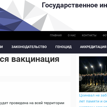
Государственное ин
ГЛАВНАЯ
О НАС
КОНТАКТЫ
ФО
МИ
ЗАКОНОДАТЕЛЬСТВО
ГЕНОЦИД
АККРЕДИТАЦИЯ
ся вакцинация
Цхинвал не заб
лет памяти и с
будет проведена на всей территории