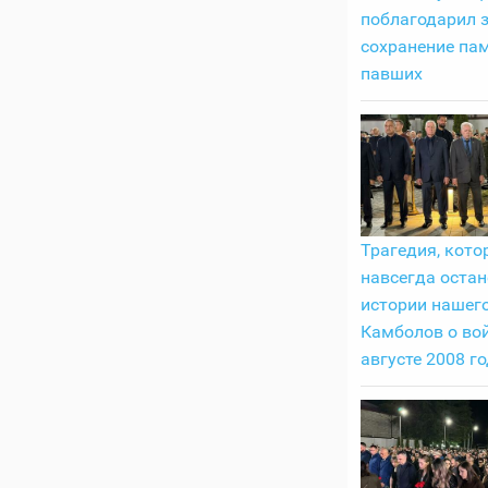
поблагодарил 
сохранение пам
павших
Трагедия, кото
навсегда остан
истории нашего
Камболов о вой
августе 2008 г