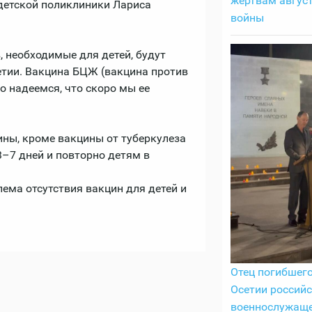
жертвам авгус
детской поликлиники Лариса
войны
 необходимые для детей, будут
етии. Вакцина БЦЖ (вакцина против
но надеемся, что скоро мы ее
ины, кроме вакцины от туберкулеза
3–7 дней и повторно детям в
лема отсутствия вакцин для детей и
Отец погибшег
Осетии российс
военнослужащ