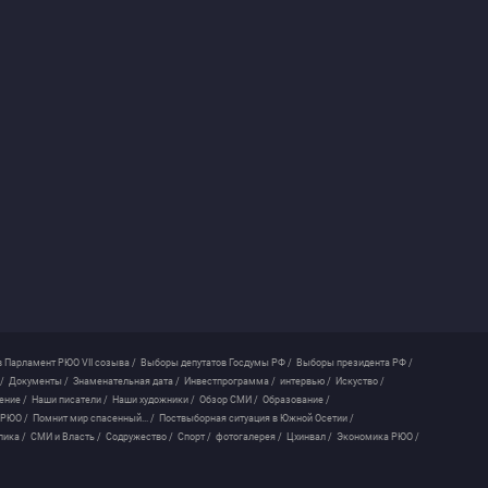
 Парламент РЮО VII созыва /
Выборы депутатов Госдумы РФ /
Выборы президента РФ /
/
Документы /
Знаменательная дата /
Инвестпрограмма /
интервью /
Искуство /
ение /
Наши писатели /
Наши художники /
Обзор СМИ /
Образование /
 РЮО /
Помнит мир спасенный... /
Поствыборная ситуация в Южной Осетии /
лика /
СМИ и Власть /
Содружество /
Спорт /
фотогалерея /
Цхинвал /
Экономика РЮО /