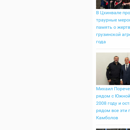
В Цхинвале пр
траурные меро
память о жерт
грузинской агр
года
Михаил Порече
рядом с Южной
2008 году и ост
рядом все эти 
Камболов