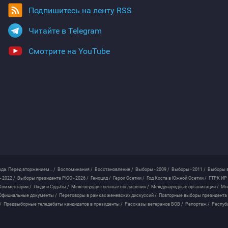
Подпишитесь на ленту RSS
Читайте в Telegram
Смотрите на YouTube
ода. Перед вторжением... /
Воспоминания /
Восстановление /
Выборы - 2009 /
Выборы - 2011 /
Выборы в
 2022 /
Выборы президента РЮО - 2026 /
Геноцид /
Герои Осетии /
Год Коста в Южной Осетии /
ГТРК ИР 
Комментарии /
Люди и Судьбы /
Межгосударственные соглашения /
Международные организации /
Мн
Официальные документы /
Переговоры в рамках женевских дискуссий /
Повторные выборы президента
/
Предвыборные теледебаты кандидатов в президенты /
Рассказы ветеранов ВОВ /
Репортаж /
Респуб