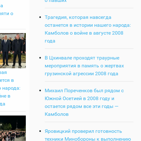
о павших
за
яти о
Трагедия, которая навсегда
останется в истории нашего народа:
Камболов о войне в августе 2008
года
В Цхинвале проходят траурные
мероприятия в память о жертвах
рая
грузинской агрессии 2008 года
ется в
 народа:
Михаил Пореченков был рядом с
не в
Южной Осетией в 2008 году и
ода
остается рядом все эти годы —
Камболов
Яровицкий проверил готовность
техники Минобороны к выполнению