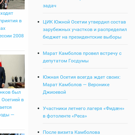
задач
оходят
приятия в
ЦИК Южной Осетии утвердил состав
вах
зарубежных участков и распределил
ессии 2008
бюджет на президентские выборы
Марат Камболов провел встречу с
депутатом Госдумы
Южная Осетия всегда ждет своих:
Марат Камболов — Веронике
Джиоевой
нков был
 Осетией в
ается
Участники летнего лагеря «Фидӕн»
годы —
в фотоленте «Реса»
После визита Камболова