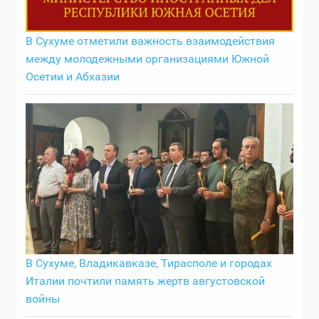
В Сухуме отметили важность взаимодействия
между молодежными организациями Южной
Осетии и Абхазии
В Сухуме, Владикавказе, Тирасполе и городах
Италии почтили память жертв августовской
войны