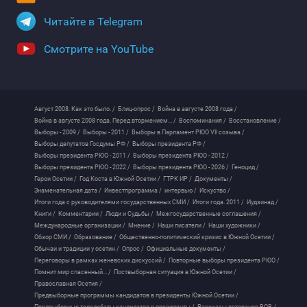
Читайте в Telegram
Смотрите на YouTube
Август 2008. Как это было. /
Блиц-опрос /
Война в августе 2008 года /
Война в августе 2008 года. Перед вторжением... /
Воспоминания /
Восстановление /
Выборы - 2009 /
Выборы - 2011 /
Выборы в Парламент РЮО VII созыва /
Выборы депутатов Госдумы РФ /
Выборы президента РФ /
Выборы президента РЮО - 2011 /
Выборы президента РЮО - 2012 /
Выборы президента РЮО - 2022 /
Выборы президента РЮО - 2026 /
Геноцид /
Герои Осетии /
Год Коста в Южной Осетии /
ГТРК ИР /
Документы /
Знаменательная дата /
Инвестпрограмма /
интервью /
Искуство /
Итоги года с руководителями государственных СМИ /
Итоги года. 2011 /
Иудзинад /
Книги /
Комментарии /
Люди и Судьбы /
Межгосударственные соглашения /
Международные организации /
Мнение /
Наши писатели /
Наши художники /
Обзор СМИ /
Образование /
Общественно-политический кризис в Южной Осетии /
Обычаи и традиции у осетин /
Опрос /
Официальные документы /
Переговоры в рамках женевских дискуссий /
Повторные выборы президента РЮО /
Помнит мир спасенный... /
Поствыборная ситуация в Южной Осетии /
Православная Осетия /
Предвыборные программы кандидатов в президенты Южной Осетии /
Предвыборные теледебаты кандидатов в президенты /
Рассказы ветеранов ВОВ /