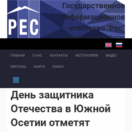
Перейти к основному содержанию
Государственное
информационное
агентство "Рес"
Республика Южная Осетия
ГЛАВНАЯ
О НАС
КОНТАКТЫ
ФОТОГАЛЕРЕЯ
ВИДЕО
ПЕРСОНЫ
КНИГИ
ПОИСК
День защитника
Отечества в Южной
Осетии отметят