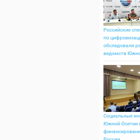
Российские сп
по цифровизац
обследовали р
ведомств Южно
Социальные ин
Южной Осетии 
финансировани
России