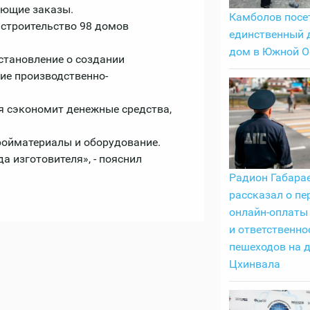
ующие заказы.
Камболов посе
 строительство 98 домов
единственный 
дом в Южной О
становление о создании
ие производственно-
я сэкономит денежные средства,
ройматериалы и оборудование.
а изготовителя», - пояснил
Радион Габара
рассказал о пе
онлайн-оплаты
и ответственно
пешеходов на 
Цхинвала