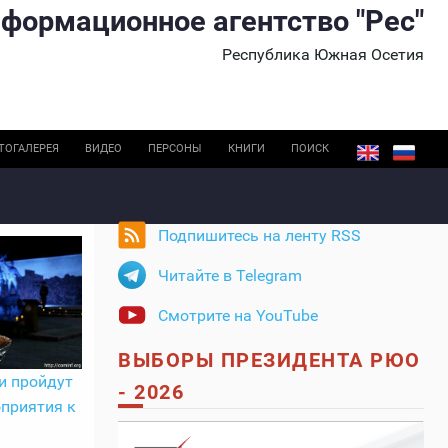
формационное агентство "Рес"
Республика Южная Осетия
ТОГАЛЕРЕЯ
ВИДЕО
ПЕРСОНЫ
КНИГИ
ПОИСК
Подпишитесь на ленту RSS
Читайте в Telegram
Смотрите на YouTube
ВЫБОРЫ ПРЕЗИДЕНТА РЮО
и пройдут
- 2026
приятия к