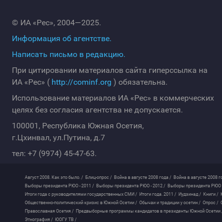
© ИА «Рес», 2004—2025.
Информация об агентстве.
Написать письмо в редакцию.
При цитировании материалов сайта гиперссылка на
ИА «Рес» (
http://cominf.org
) обязательна.
Использование материалов ИА «Рес» в коммерческих
целях без согласия агентства не допускается.
100001, Республика Южная Осетия,
г.Цхинвал, ул.Путина, д.7
тел: +7 (9974) 45-47-63.
Август 2008. Как это было. /
Блиц-опрос /
Война в августе 2008 года /
Война в августе 2008 г
Выборы президента РЮО - 2011 /
Выборы президента РЮО - 2012 /
Выборы президента РЮО -
Итоги года с руководителями государственных СМИ /
Итоги года. 2011 /
Иудзинад /
Книги /
Общественно-политический кризис в Южной Осетии /
Обычаи и традиции у осетин /
Опрос /
Православная Осетия /
Предвыборные программы кандидатов в президенты Южной Осетии 
Этнография /
ЮОГУ ТВ /