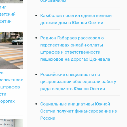
основаниям
тил
детский
Камболов посетил единственный
сетии
детский дом в Южной Осетии
Радион Габараев рассказал о
перспективах онлайн-оплаты
штрафов и ответственности
пешеходов на дорогах Цхинвала
ев
Российские специалисты по
рспективах
цифровизации обследовали работу
 штрафов
ряда ведомств Южной Осетии
сти
дорогах
Социальные инициативы Южной
Осетии получат финансирование из
России