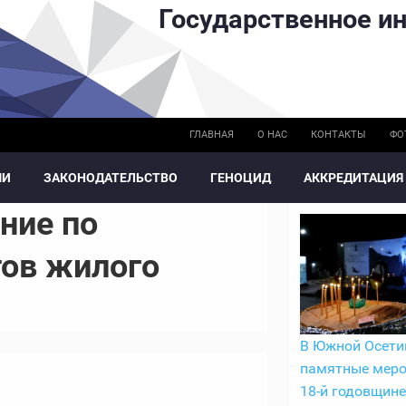
Государственное ин
ГЛАВНАЯ
О НАС
КОНТАКТЫ
ФО
МИ
ЗАКОНОДАТЕЛЬСТВО
ГЕНОЦИД
АККРЕДИТАЦИЯ
ние по
ов жилого
В Южной Осети
памятные меро
18-й годовщине