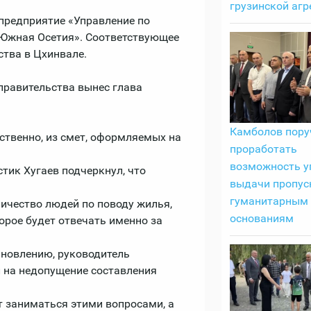
грузинской агр
предприятие «Управление по
 Южная Осетия». Соответствующее
ства в Цхинвале.
правительства вынес глава
Камболов пору
дственно, из смет, оформляемых на
проработать
возможность у
тик Хугаев подчеркнул, что
выдачи пропус
гуманитарным
личество людей по поводу жилья,
основаниям
орое будет отвечать именно за
ановлению, руководитель
 на недопущение составления
т заниматься этими вопросами, а