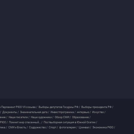
 Парламент РЮО VII созыва /
Выборы депутатов Госдумы РФ /
Выборы президента РФ /
/
Документы /
Знаменательная дата /
Инвестпрограмма /
интервью /
Искуство /
ение /
Наши писатели /
Наши художники /
Обзор СМИ /
Образование /
 РЮО /
Помнит мир спасенный... /
Поствыборная ситуация в Южной Осетии /
лика /
СМИ и Власть /
Содружество /
Спорт /
фотогалерея /
Цхинвал /
Экономика РЮО /