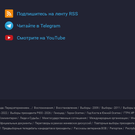
Подпишитесь на ленту RSS
Читайте в Telegram
Смотрите на YouTube
ода. Перед вторжением... /
Воспоминания /
Восстановление /
Выборы - 2009 /
Выборы - 2011 /
Выборы в
 2022 /
Выборы президента РЮО - 2026 /
Геноцид /
Герои Осетии /
Год Коста в Южной Осетии /
ГТРК ИР 
Комментарии /
Люди и Судьбы /
Межгосударственные соглашения /
Международные организации /
Мн
Официальные документы /
Переговоры в рамках женевских дискуссий /
Повторные выборы президента
/
Предвыборные теледебаты кандидатов в президенты /
Рассказы ветеранов ВОВ /
Репортаж /
Респуб