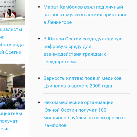
Марат Камболов взял под личный
патронат музей ксанских эриставов
в Ленингоре
ециалисты
ии
В Южной Осетии создадут единую
аботу ряда
цифровую среду для
й Осетии
взаимодействия граждан с
государством
Верность клятве: подвиг медиков
Цхинвала в августе 2008 года
Некоммерческие организации
Южной Осетии получат 100
ициативы
миллионов рублей на свои проекты -
получат
Камболов
е из