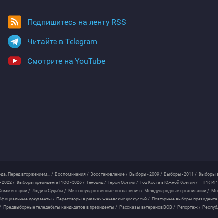
Подпишитесь на ленту RSS
Читайте в Telegram
Смотрите на YouTube
ода. Перед вторжением... /
Воспоминания /
Восстановление /
Выборы - 2009 /
Выборы - 2011 /
Выборы в
 2022 /
Выборы президента РЮО - 2026 /
Геноцид /
Герои Осетии /
Год Коста в Южной Осетии /
ГТРК ИР 
Комментарии /
Люди и Судьбы /
Межгосударственные соглашения /
Международные организации /
Мн
Официальные документы /
Переговоры в рамках женевских дискуссий /
Повторные выборы президента
/
Предвыборные теледебаты кандидатов в президенты /
Рассказы ветеранов ВОВ /
Репортаж /
Респуб