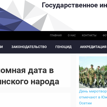
Государственное ин
ГЛАВНАЯ
О НАС
КОНТАКТЫ
ФО
МИ
ЗАКОНОДАТЕЛЬСТВО
ГЕНОЦИД
АККРЕДИТАЦИЯ
ломная дата в
инского народа
День миротвор
отмечают в Ю
Осетии