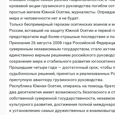
кровавой акции грузинского руководства погибли со
простые жители Южной Осетии, журналисты. Оправда
мира и человечности нет и не будет.
Только беспримерный героизм осетинских воинов и м
России, вставшей на защиту Южной Осетии и первой п
предотвратили ещё более страшные последствия и по
Признание 26 августа 2008 года Российской Федерац
суверенным независимым государством, стало актом
единственно верным решением российского руководс
сохранения мира и стабильного развития югоосетинск
Прошедшие четыре года ― достаточный срок, чтобы 
судьбоносных решений, принятых и реализованных Рос
преступную авантюру грузинского руководства.
Республика Южная Осетия, опираясь на помощь братс
два десятилетия имеет возможность безопасного и с
собственной суверенной государственности, независи
культурного развития, достижения полной междунаро
к установлению самых дружественных и взаимовыго