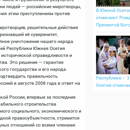
тни людей ― российские миротворцы,
В Южной Осети
ния этим преступлениям против
отмечают Рож
Пресвятой Бог
иротворцев, решительные действия
ризнавшей её суверенитет,
лное уничтожение нашего народа.
ией Республики Южная Осетия
 исторической справедливости и
тва. Это решение ― гарантия
ого государства и его народа.
подтвердить правильность
Республике – 
сией в августе 2008 года в ответ на
Осетия отмеча
кой России, впервые за последние
табильного строительства
мого социального, экономического и
дной правосубъектности, стремится
дных отношений со всеми членами