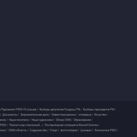
 Парламент РЮО VII созыва /
Выборы депутатов Госдумы РФ /
Выборы президента РФ /
/
Документы /
Знаменательная дата /
Инвестпрограмма /
интервью /
Искуство /
ение /
Наши писатели /
Наши художники /
Обзор СМИ /
Образование /
 РЮО /
Помнит мир спасенный... /
Поствыборная ситуация в Южной Осетии /
лика /
СМИ и Власть /
Содружество /
Спорт /
фотогалерея /
Цхинвал /
Экономика РЮО /