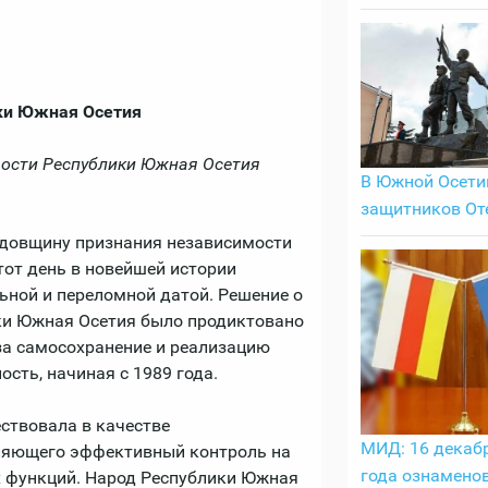
ки Южная Осетия
мости Республики Южная Осетия
В Южной Осети
защитников От
одовщину признания независимости
от день в новейшей истории
льной и переломной датой. Решение о
ки Южная Осетия было продиктовано
за самосохранение и реализацию
сть, начиная с 1989 года.
ствовала в качестве
МИД: 16 декаб
вляющего эффективный контроль на
года ознамено
х функций. Народ Республики Южная