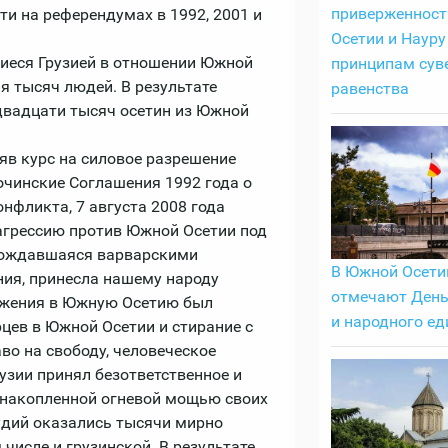
приверженнос
и на референдумах в 1992, 2001 и
Осетии и Науру
шиеся Грузией в отношении Южной
принципам сув
ия тысяч людей. В результате
равенства
двадцати тысяч осетин из Южной
зяв курс на силовое разрешение
очинские Соглашения 1992 года о
нфликта, 7 августа 2008 года
грессию против Южной Осетии под
овождавшаяся варварскими
В Южной Осети
ния, принесла нашему народу
отмечают День
ржения в Южную Осетию был
и народного ед
цев в Южной Осетии и стирание с
во на свободу, человеческое
рузии принял безответственное и
 накопленной огневой мощью своих
рудий оказались тысячи мирно
числе и грузинской. В результате