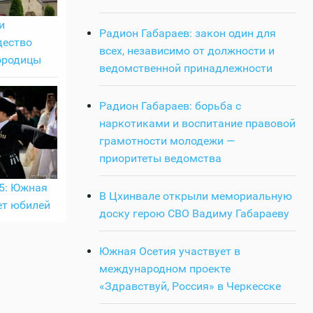
и
Радион Габараев: закон один для
дество
всех, независимо от должности и
ородицы
ведомственной принадлежности
Радион Габараев: борьба с
наркотиками и воспитание правовой
грамотности молодежи —
приоритеты ведомства
35: Южная
В Цхинвале открыли мемориальную
ет юбилей
доску герою СВО Вадиму Габараеву
Южная Осетия участвует в
международном проекте
«Здравствуй, Россия» в Черкесске