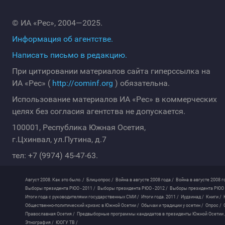
© ИА «Рес», 2004—2025.
Информация об агентстве.
Написать письмо в редакцию.
При цитировании материалов сайта гиперссылка на
ИА «Рес» (
http://cominf.org
) обязательна.
Использование материалов ИА «Рес» в коммерческих
целях без согласия агентства не допускается.
100001, Республика Южная Осетия,
г.Цхинвал, ул.Путина, д.7
тел: +7 (9974) 45-47-63.
Август 2008. Как это было. /
Блиц-опрос /
Война в августе 2008 года /
Война в августе 2008 г
Выборы президента РЮО - 2011 /
Выборы президента РЮО - 2012 /
Выборы президента РЮО -
Итоги года с руководителями государственных СМИ /
Итоги года. 2011 /
Иудзинад /
Книги /
Общественно-политический кризис в Южной Осетии /
Обычаи и традиции у осетин /
Опрос /
Православная Осетия /
Предвыборные программы кандидатов в президенты Южной Осетии 
Этнография /
ЮОГУ ТВ /