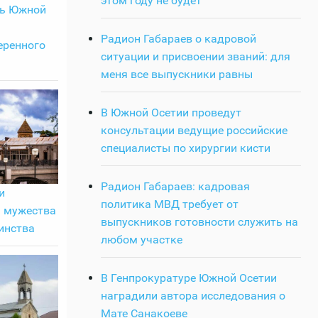
этом году не будет
ть Южной
Радион Габараев о кадровой
еренного
ситуации и присвоении званий: для
меня все выпускники равны
В Южной Осетии проведут
консультации ведущие российские
специалисты по хирургии кисти
Радион Габараев: кадровая
и
политика МВД требует от
 мужества
выпускников готовности служить на
инства
любом участке
В Генпрокуратуре Южной Осетии
наградили автора исследования о
Мате Санакоеве