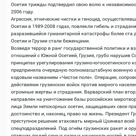
Осетия трижды подтвердил свою волю к независимост
2006 году.
Агрессия, этнические чистки и геноцид, осуществляв
Осетии в 1989-2008 годах, повлекли гибель и страдан
разразившейся гуманитарной катастрофы более ста 
Осетии и Грузии стали беженцами.
Возведя террор в ранг государственной политики и в
отношений с Южной Осетией, Грузия, грубо нарушив С
принципах урегулирования грузино-югоосетинского ко
предприняла очередную полномасштабную военную а
кодовым названием «Чистое поле». Операция, сопр
действиями грузинских войск против мирного населе
огромные жертвы и страдания. Варварский план вто
направлен на уничтожение базы российских миротвор
лица Земли непокорных осетин, защищавших свое пра
достоинство и, наконец, право на жизнь. Президент Г
преступное решение атаковать мирный Цхинвал всей
спецподразделений. Под огнём грузинских ракет и о
спавших людей самых разных национальностей, в том 