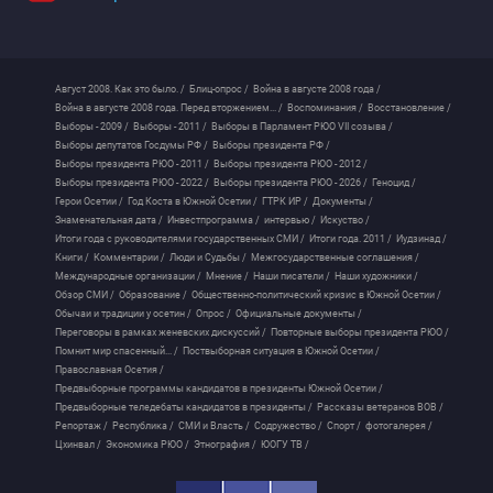
Август 2008. Как это было. /
Блиц-опрос /
Война в августе 2008 года /
Война в августе 2008 года. Перед вторжением... /
Воспоминания /
Восстановление /
Выборы - 2009 /
Выборы - 2011 /
Выборы в Парламент РЮО VII созыва /
Выборы депутатов Госдумы РФ /
Выборы президента РФ /
Выборы президента РЮО - 2011 /
Выборы президента РЮО - 2012 /
Выборы президента РЮО - 2022 /
Выборы президента РЮО - 2026 /
Геноцид /
Герои Осетии /
Год Коста в Южной Осетии /
ГТРК ИР /
Документы /
Знаменательная дата /
Инвестпрограмма /
интервью /
Искуство /
Итоги года с руководителями государственных СМИ /
Итоги года. 2011 /
Иудзинад /
Книги /
Комментарии /
Люди и Судьбы /
Межгосударственные соглашения /
Международные организации /
Мнение /
Наши писатели /
Наши художники /
Обзор СМИ /
Образование /
Общественно-политический кризис в Южной Осетии /
Обычаи и традиции у осетин /
Опрос /
Официальные документы /
Переговоры в рамках женевских дискуссий /
Повторные выборы президента РЮО /
Помнит мир спасенный... /
Поствыборная ситуация в Южной Осетии /
Православная Осетия /
Предвыборные программы кандидатов в президенты Южной Осетии /
Предвыборные теледебаты кандидатов в президенты /
Рассказы ветеранов ВОВ /
Репортаж /
Республика /
СМИ и Власть /
Содружество /
Спорт /
фотогалерея /
Цхинвал /
Экономика РЮО /
Этнография /
ЮОГУ ТВ /