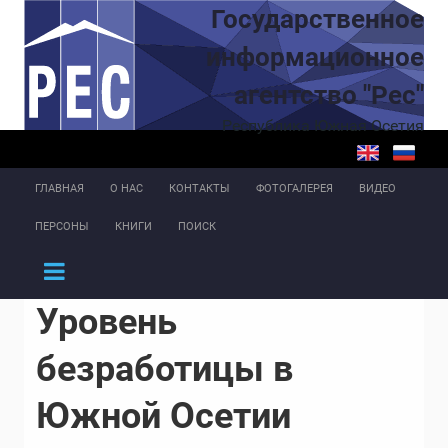
Перейти к основному содержанию
Государственное
информационное
агентство "Рес"
Республика Южная Осетия
ГЛАВНАЯ
О НАС
КОНТАКТЫ
ФОТОГАЛЕРЕЯ
ВИДЕО
ПЕРСОНЫ
КНИГИ
ПОИСК
Уровень
безработицы в
Южной Осетии