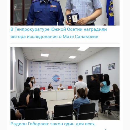
В Генпрокуратуре Южной Осетии наградили
автора исследования о Мате Санакоеве
Радион Габараев: закон один для всех,