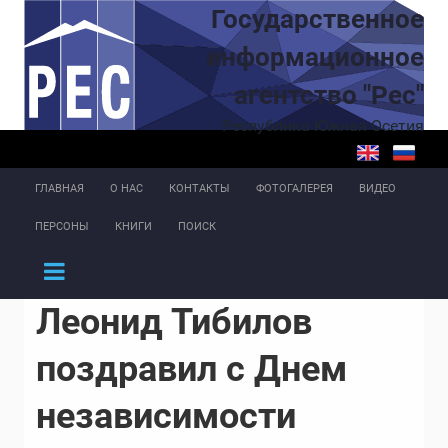
Перейти к основному содержанию
Государственное
информационное
агентство "Рес"
Республика Южная Осетия
ГЛАВНАЯ
О НАС
КОНТАКТЫ
ФОТОГАЛЕРЕЯ
ВИДЕО
ПЕРСОНЫ
КНИГИ
ПОИСК
Леонид Тибилов
поздравил с Днем
независимости