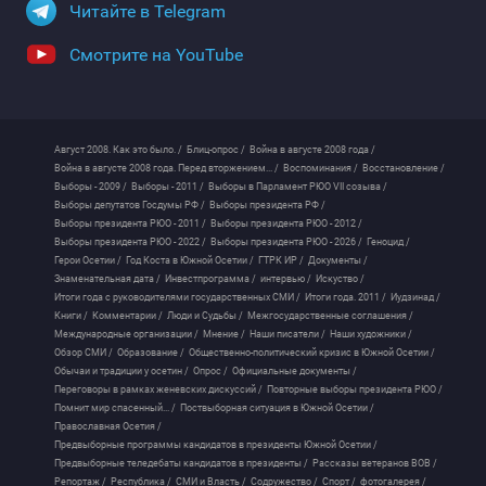
Читайте в Telegram
Смотрите на YouTube
Август 2008. Как это было. /
Блиц-опрос /
Война в августе 2008 года /
Война в августе 2008 года. Перед вторжением... /
Воспоминания /
Восстановление /
Выборы - 2009 /
Выборы - 2011 /
Выборы в Парламент РЮО VII созыва /
Выборы депутатов Госдумы РФ /
Выборы президента РФ /
Выборы президента РЮО - 2011 /
Выборы президента РЮО - 2012 /
Выборы президента РЮО - 2022 /
Выборы президента РЮО - 2026 /
Геноцид /
Герои Осетии /
Год Коста в Южной Осетии /
ГТРК ИР /
Документы /
Знаменательная дата /
Инвестпрограмма /
интервью /
Искуство /
Итоги года с руководителями государственных СМИ /
Итоги года. 2011 /
Иудзинад /
Книги /
Комментарии /
Люди и Судьбы /
Межгосударственные соглашения /
Международные организации /
Мнение /
Наши писатели /
Наши художники /
Обзор СМИ /
Образование /
Общественно-политический кризис в Южной Осетии /
Обычаи и традиции у осетин /
Опрос /
Официальные документы /
Переговоры в рамках женевских дискуссий /
Повторные выборы президента РЮО /
Помнит мир спасенный... /
Поствыборная ситуация в Южной Осетии /
Православная Осетия /
Предвыборные программы кандидатов в президенты Южной Осетии /
Предвыборные теледебаты кандидатов в президенты /
Рассказы ветеранов ВОВ /
Репортаж /
Республика /
СМИ и Власть /
Содружество /
Спорт /
фотогалерея /