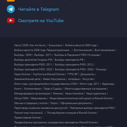
Читайте в Telegram
Смотрите на YouTube
Август 2008. Как это было. /
Блиц-опрос /
Война в августе 2008 года /
Война в августе 2008 года. Перед вторжением... /
Воспоминания /
Восстановление /
Выборы - 2009 /
Выборы - 2011 /
Выборы в Парламент РЮО VII созыва /
Выборы депутатов Госдумы РФ /
Выборы президента РФ /
Выборы президента РЮО - 2011 /
Выборы президента РЮО - 2012 /
Выборы президента РЮО - 2022 /
Выборы президента РЮО - 2026 /
Геноцид /
Герои Осетии /
Год Коста в Южной Осетии /
ГТРК ИР /
Документы /
Знаменательная дата /
Инвестпрограмма /
интервью /
Искуство /
Итоги года с руководителями государственных СМИ /
Итоги года. 2011 /
Иудзинад /
Книги /
Комментарии /
Люди и Судьбы /
Межгосударственные соглашения /
Международные организации /
Мнение /
Наши писатели /
Наши художники /
Обзор СМИ /
Образование /
Общественно-политический кризис в Южной Осетии /
Обычаи и традиции у осетин /
Опрос /
Официальные документы /
Переговоры в рамках женевских дискуссий /
Повторные выборы президента РЮО /
Помнит мир спасенный... /
Поствыборная ситуация в Южной Осетии /
Православная Осетия /
Предвыборные программы кандидатов в президенты Южной Осетии /