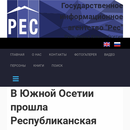
Перейти к основному содержанию
Государственное
информационное
агентство "Рес"
Республика Южная Осетия
ГЛАВНАЯ
О НАС
КОНТАКТЫ
ФОТОГАЛЕРЕЯ
ВИДЕО
ПЕРСОНЫ
КНИГИ
ПОИСК
В Южной Осетии
прошла
Республиканская