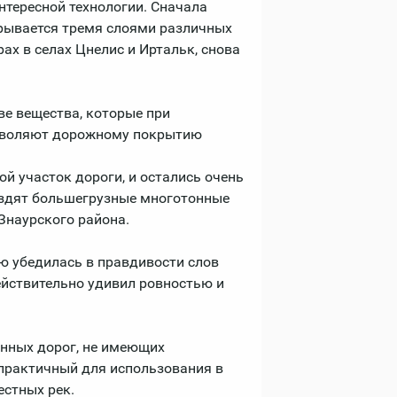
нтересной технологии. Сначала
крывается тремя слоями различных
ах в селах Цнелис и Иртальк, снова
ве вещества, которые при
озволяют дорожному покрытию
й участок дороги, и остались очень
 ездят большегрузные многотонные
Знаурского района.
ю убедилась в правдивости слов
ействительно удивил ровностью и
онных дорог, не имеющих
 практичный для использования в
естных рек.