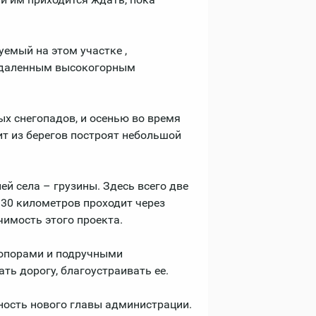
емый на этом участке ,
отдаленным высокогорным
ых снегопадов, и осенью во время
ит из берегов построят небольшой
й села – грузины. Здесь всего две
30 километров проходит через
чимость этого проекта.
топорами и подручными
ь дорогу, благоустраивать ее.
вность нового главы администрации.