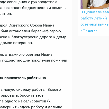
ходе совещания с руководством
та с зарплат бюджетников и помочь
В Цхинвале за
рит он.
работу летний
осетиноязычны
ероя Советского Союза Ивана
«Фидӕн»
а был установлен барельеф герою,
ена и благоустроена дорога к дому.
домов ветеранов.
оя, отважного осетина Ивана
бы подрастающие поколения помнили
ак показатель работы на
ь новую систему работы. Вместо
рировать, бросить весь
а одного из сельсоветов (к
завершить здесь работу и дальше