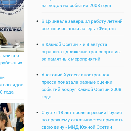
взглядов на события 2008 года
В Цхинвале завершил работу летний
осетиноязычный лагерь «Фидӕн»
В Южной Осетии 7 и 8 августа
ограничат движение транспорта из-
: книга о
за памятных мероприятий
арубежных
Анатолий Хугаев: иностранная
ым
пресса показала разные оценки
м взглядов
событий вокруг Южной Осетии 2008
8 года
года
Спустя 18 лет после агрессии Грузия
по-прежнему отказывается признать
свою вину - МИД Южной Осетии