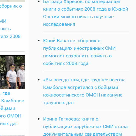
Батрадз Харебов: по материалам
сборник о
книги о событиях 2008 года в Южной
Осетии можно писать научные
СМИ
исследования
анить
тиях 2008
Юрий Вазагов: сборник о
публикациях иностранных СМИ
помогает сохранить память о
событиях 2008 года
«Вы всегда там, где труднее всего»:
Камболов встретился с бойцами
, где
южноосетинского ОМОН накануне
: Камболов
траурных дат
ойцами
ого ОМОН
Ирина Гаглоева: книга о
рных дат
публикациях зарубежных СМИ стала
документальным свидетельством