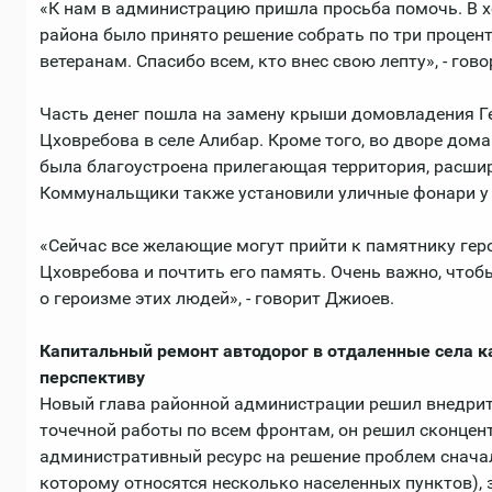
«К нам в администрацию пришла просьба помочь. В 
района было принято решение собрать по три процен
ветеранам. Спасибо всем, кто внес свою лепту», - гово
Часть денег пошла на замену крыши домовладения Г
Цховребова в селе Алибар. Кроме того, во дворе дом
была благоустроена прилегающая территория, расшир
Коммунальщики также установили уличные фонари у 
«Сейчас все желающие могут прийти к памятнику гер
Цховребова и почтить его память. Очень важно, что
о героизме этих людей», - говорит Джиоев.
Капитальный ремонт автодорог в отдаленные села к
перспективу
Новый глава районной администрации решил внедрит
точечной работы по всем фронтам, он решил сконцент
административный ресурс на решение проблем сначал
которому относятся несколько населенных пунктов), 