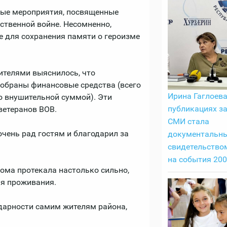
ные мероприятия, посвященные
ственной войне. Несомненно,
е для сохранения памяти о героизме
ителями выяснилось, что
обраны финансовые средства (всего
Ирина Гаглоева
о внушительной суммой). Эти
публикациях з
ветеранов ВОВ.
СМИ стала
чень рад гостям и благодарил за
документальн
свидетельство
на события 200
ома протекала настолько сильно,
ля проживания.
дарности самим жителям района,