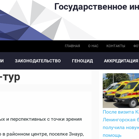
Государственное ин
ГЛАВНАЯ
О НАС
КОНТАКТЫ
ФО
МИ
ЗАКОНОДАТЕЛЬСТВО
ГЕНОЦИД
АККРЕДИТАЦИЯ
-тур
После визита 
ых и перспективных с точки зрения
Ленингорская 
получила нову
 в районном центре, поселке Знаур,
помощь