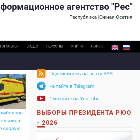
формационное агентство "Рес"
Республика Южная Осетия
ТОГАЛЕРЕЯ
ВИДЕО
ПЕРСОНЫ
КНИГИ
ПОИСК
Подпишитесь на ленту RSS
Читайте в Telegram
Смотрите на YouTube
ВЫБОРЫ ПРЕЗИДЕНТА РЮО
Камболова
больница
- 2026
ю скорую