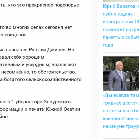
ть, что это прекрасное подспорье
Юрий Вазагов: 
публикациях
иностранных 
о во многих селах сегодня нет
помогает сохр
телевидения.
память о собы
года
ыл назначен Рустам Джиоев. На
овал себя хорошим
ативным и усердным, возлагают
несомненно, то обстоятельство,
а богатого сельскохозяйственного
«Вы всегда там
вого “губернатора Знаурского
труднее всего»
информации и печати Южной Осетии
встретился с б
йон.
южноосетинск
накануне трау