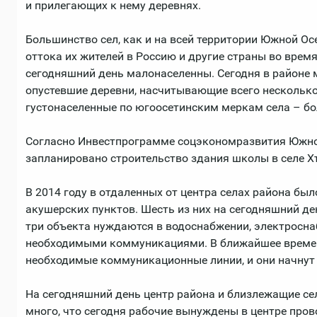
и прилегающих к нему деревнях.
Большинство сел, как и на всей территории Южной Ос
оттока их жителей в Россию и другие страны во время
сегодняшний день малонаселенны. Сегодня в районе
опустевшие деревни, насчитывающие всего несколько
густонаселенные по югоосетинским меркам села – бо
Согласно Инвестпрограмме соцэкономразвития Южной
запланировано строительство здания школы в селе Хъ
В 2014 году в отдаленных от центра селах района бы
акушерских пунктов. Шесть из них на сегодняшний де
три объекта нуждаются в водоснабжении, электросна
необходимыми коммуникациями. В ближайшее време
необходимые коммуникационные линии, и они начнут
На сегодняшний день центр района и близлежащие се
много, что сегодня рабочие вынуждены в центре про