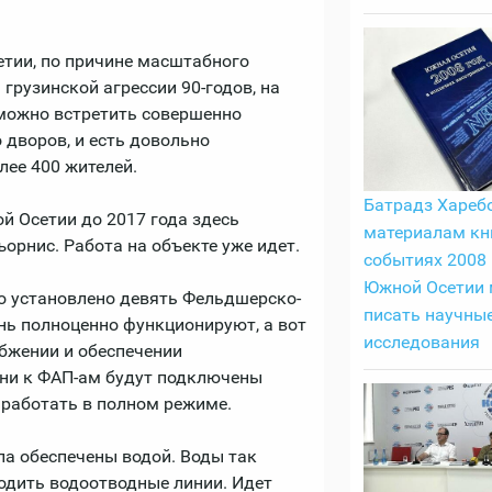
етии, по причине масштабного
 грузинской агрессии 90-годов, на
 можно встретить совершенно
 дворов, и есть довольно
лее 400 жителей.
Батрадз Харебо
 Осетии до 2017 года здесь
материалам кн
орнис. Работа на объекте уже идет.
событиях 2008 
Южной Осетии
ло установлено девять Фельдшерско-
писать научны
нь полноценно функционируют, а вот
исследования
бжении и обеспечении
ни к ФАП-ам будут подключены
 работать в полном режиме.
ла обеспечены водой. Воды так
водить водоотводные линии. Идет