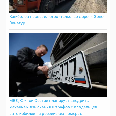
Камболов проверил строительство дороги Эрцо-
Синагур
МВД Южной Осетии планирует внедрить
механизм взыскания штрафов с владельцев
автомобилей на российских номерах