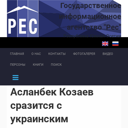
Перейти к основному содержанию
Государственное
информационное
агентство "Рес"
Республика Южная Осетия
ГЛАВНАЯ
О НАС
КОНТАКТЫ
ФОТОГАЛЕРЕЯ
ВИДЕО
ПЕРСОНЫ
КНИГИ
ПОИСК
Асланбек Козаев
сразится с
украинским