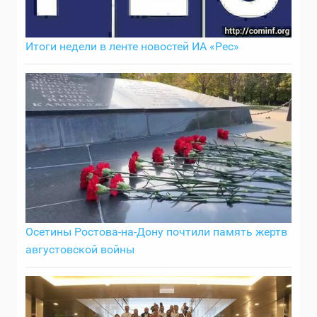
Итоги недели в ленте новостей ИА «Рес»
Осетины Ростова-на-Дону почтили память жертв
августовской войны