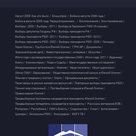
Август 2008. Как это было. /
Блиц-опрос /
Война в августе 2008 года /
Война в августе 2008 года. Перед вторжением... /
Воспоминания /
Восстановление /
Выборы - 2009 /
Выборы - 2011 /
Выборы в Парламент РЮО VII созыва /
Выборы депутатов Госдумы РФ /
Выборы президента РФ /
Выборы президента РЮО - 2011 /
Выборы президента РЮО - 2012 /
Выборы президента РЮО - 2022 /
Выборы президента РЮО - 2026 /
Геноцид /
Герои Осетии /
Год Коста в Южной Осетии /
ГТРК ИР /
Документы /
Знаменательная дата /
Инвестпрограмма /
интервью /
Искуство /
Итоги года с руководителями государственных СМИ /
Итоги года. 2011 /
Иудзинад /
Книги /
Комментарии /
Люди и Судьбы /
Межгосударственные соглашения /
Международные организации /
Мнение /
Наши писатели /
Наши художники /
Обзор СМИ /
Образование /
Общественно-политический кризис в Южной Осетии /
Обычаи и традиции у осетин /
Опрос /
Официальные документы /
Переговоры в рамках женевских дискуссий /
Повторные выборы президента РЮО /
Помнит мир спасенный... /
Поствыборная ситуация в Южной Осетии /
Православная Осетия /
Предвыборные программы кандидатов в президенты Южной Осетии /
Предвыборные теледебаты кандидатов в президенты /
Рассказы ветеранов ВОВ /
Репортаж /
Республика /
СМИ и Власть /
Содружество /
Спорт /
фотогалерея /
Цхинвал /
Экономика РЮО /
Этнография /
ЮОГУ ТВ /