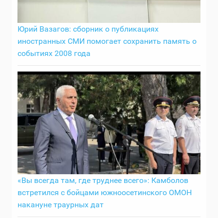
Юрий Вазагов: сборник о публикациях
иностранных СМИ помогает сохранить память о
событиях 2008 года
«Вы всегда там, где труднее всего»: Камболов
встретился с бойцами южноосетинского ОМОН
накануне траурных дат