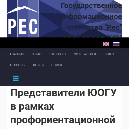
Перейти к основному содержанию
Государственное
информационное
агентство "Рес"
Республика Южная Осетия
ГЛАВНАЯ
О НАС
КОНТАКТЫ
ФОТОГАЛЕРЕЯ
ВИДЕО
ПЕРСОНЫ
КНИГИ
ПОИСК
Представители ЮОГУ
в рамках
профориентационной