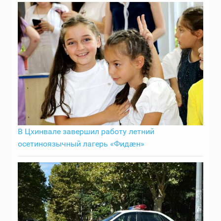
В Цхинвале завершил работу летний
осетиноязычный лагерь «Фидӕн»