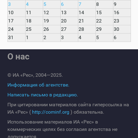
3
4
5
6
7
8
9
10
11
12
13
14
15
16
17
18
19
20
21
22
23
24
25
26
27
28
29
30
31
1
2
3
4
5
6
О нас
© ИА «Рес», 2004—2025.
Информация об агентстве.
Написать письмо в редакцию.
При цитировании материалов сайта гиперссылка на
ИА «Рес» (
http://cominf.org
) обязательна.
Использование материалов ИА «Рес» в
коммерческих целях без согласия агентства не
допускается.