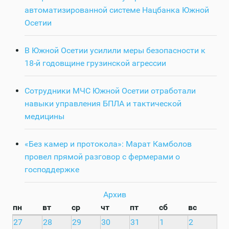
автоматизированной системе Нацбанка Южной
Осетии
В Южной Осетии усилили меры безопасности к
18-й годовщине грузинской агрессии
Сотрудники МЧС Южной Осетии отработали
навыки управления БПЛА и тактической
медицины
«Без камер и протокола»: Марат Камболов
провел прямой разговор с фермерами о
господдержке
Архив
пн
вт
ср
чт
пт
сб
вс
27
28
29
30
31
1
2