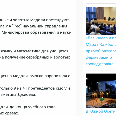
яные и золотые медали претендуют
ла ИА "Рес" начальник Управления
 Министерства образования и науки
«Без камер и п
Марат Камболо
прямой разгово
 языку и математике для учащихся
на получение серебряных и золотых
фермерами о
господдержке
щих на медали, смогли справиться с
 только 9 из 41 претендентов смогли
отметила Джиоева.
али, до конца учебного года
В Южной Осети
ых срезах.