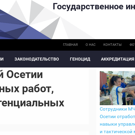
Государственное ин
ГЛАВНАЯ
О НАС
КОНТАКТЫ
ФО
МИ
ЗАКОНОДАТЕЛЬСТВО
ГЕНОЦИД
АККРЕДИТАЦИЯ
 Осетии
ных работ,
тенциальных
Сотрудники М
Осетии отрабо
навыки управл
и тактической