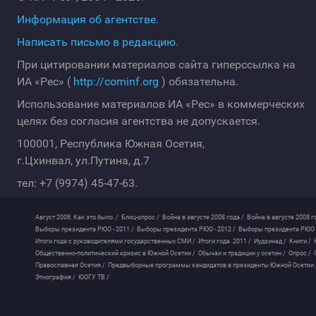
Информация об агентстве.
Написать письмо в редакцию.
При цитировании материалов сайта гиперссылка на
ИА «Рес» (
http://cominf.org
) обязательна.
Использование материалов ИА «Рес» в коммерческих
целях без согласия агентства не допускается.
100001, Республика Южная Осетия,
г.Цхинвал, ул.Путина, д.7
тел: +7 (9974) 45-47-63.
Август 2008. Как это было. /
Блиц-опрос /
Война в августе 2008 года /
Война в августе 2008 г
Выборы президента РЮО - 2011 /
Выборы президента РЮО - 2012 /
Выборы президента РЮО -
Итоги года с руководителями государственных СМИ /
Итоги года. 2011 /
Иудзинад /
Книги /
Общественно-политический кризис в Южной Осетии /
Обычаи и традиции у осетин /
Опрос /
Православная Осетия /
Предвыборные программы кандидатов в президенты Южной Осетии 
Этнография /
ЮОГУ ТВ /