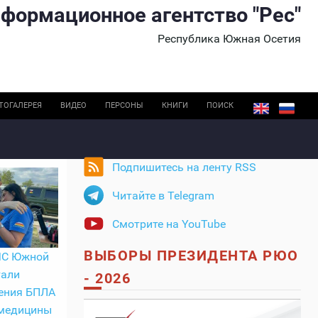
формационное агентство "Рес"
Республика Южная Осетия
ТОГАЛЕРЕЯ
ВИДЕО
ПЕРСОНЫ
КНИГИ
ПОИСК
Подпишитесь на ленту RSS
Читайте в Telegram
Смотрите на YouTube
ВЫБОРЫ ПРЕЗИДЕНТА РЮО
ЧС Южной
тали
- 2026
ения БПЛА
 медицины