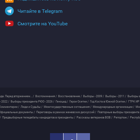
Читайте в Telegram
Смотрите на YouTube
ода. Перед вторжением... /
Воспоминания /
Восстановление /
Выборы - 2009 /
Выборы - 2011 /
Выборы в
 2022 /
Выборы президента РЮО - 2026 /
Геноцид /
Герои Осетии /
Год Коста в Южной Осетии /
ГТРК ИР 
Комментарии /
Люди и Судьбы /
Межгосударственные соглашения /
Международные организации /
Мн
Официальные документы /
Переговоры в рамках женевских дискуссий /
Повторные выборы президента
/
Предвыборные теледебаты кандидатов в президенты /
Рассказы ветеранов ВОВ /
Репортаж /
Респуб