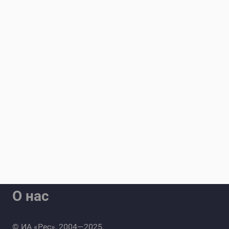
О нас
© ИА «Рес», 2004—2025.