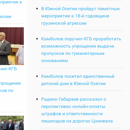
приятия к
В Южной Осетии пройдут памятные
мероприятия к 18-й годовщине
ессии
грузинской агрессии
Камболов поручил КГБ проработать
возможность упрощения выдачи
пропусков по гуманитарным
основаниям
чил КГБ
Камболов посетил единственный
прощения
детский дом в Южной Осетии
ков по
Радион Габараев рассказал о
перспективах онлайн-оплаты
штрафов и ответственности
пешеходов на дорогах Цхинвала