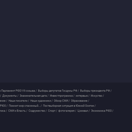
 Парламент РЮО VII созыва /
Выборы депутатов Госдумы РФ /
Выборы президента РФ /
/
Документы /
Знаменательная дата /
Инвестпрограмма /
интервью /
Искуство /
ение /
Наши писатели /
Наши художники /
Обзор СМИ /
Образование /
 РЮО /
Помнит мир спасенный... /
Поствыборная ситуация в Южной Осетии /
лика /
СМИ и Власть /
Содружество /
Спорт /
фотогалерея /
Цхинвал /
Экономика РЮО /