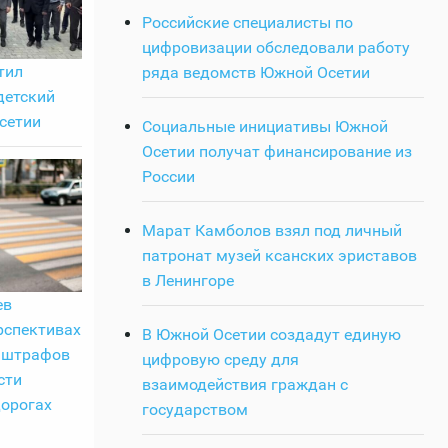
Российские специалисты по
цифровизации обследовали работу
тил
ряда ведомств Южной Осетии
детский
сетии
Социальные инициативы Южной
Осетии получат финансирование из
России
Марат Камболов взял под личный
патронат музей ксанских эриставов
в Ленингоре
ев
рспективах
В Южной Осетии создадут единую
 штрафов
цифровую среду для
сти
взаимодействия граждан с
дорогах
государством