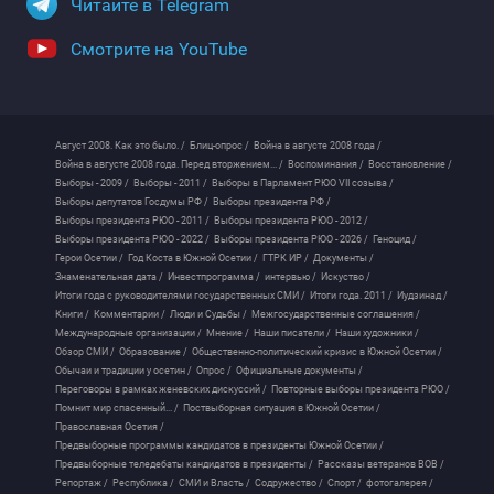
Читайте в Telegram
Смотрите на YouTube
Август 2008. Как это было. /
Блиц-опрос /
Война в августе 2008 года /
Война в августе 2008 года. Перед вторжением... /
Воспоминания /
Восстановление /
Выборы - 2009 /
Выборы - 2011 /
Выборы в Парламент РЮО VII созыва /
Выборы депутатов Госдумы РФ /
Выборы президента РФ /
Выборы президента РЮО - 2011 /
Выборы президента РЮО - 2012 /
Выборы президента РЮО - 2022 /
Выборы президента РЮО - 2026 /
Геноцид /
Герои Осетии /
Год Коста в Южной Осетии /
ГТРК ИР /
Документы /
Знаменательная дата /
Инвестпрограмма /
интервью /
Искуство /
Итоги года с руководителями государственных СМИ /
Итоги года. 2011 /
Иудзинад /
Книги /
Комментарии /
Люди и Судьбы /
Межгосударственные соглашения /
Международные организации /
Мнение /
Наши писатели /
Наши художники /
Обзор СМИ /
Образование /
Общественно-политический кризис в Южной Осетии /
Обычаи и традиции у осетин /
Опрос /
Официальные документы /
Переговоры в рамках женевских дискуссий /
Повторные выборы президента РЮО /
Помнит мир спасенный... /
Поствыборная ситуация в Южной Осетии /
Православная Осетия /
Предвыборные программы кандидатов в президенты Южной Осетии /
Предвыборные теледебаты кандидатов в президенты /
Рассказы ветеранов ВОВ /
Репортаж /
Республика /
СМИ и Власть /
Содружество /
Спорт /
фотогалерея /