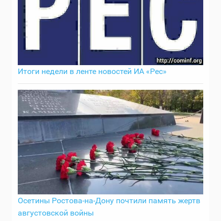
Итоги недели в ленте новостей ИА «Рес»
Осетины Ростова-на-Дону почтили память жертв
августовской войны