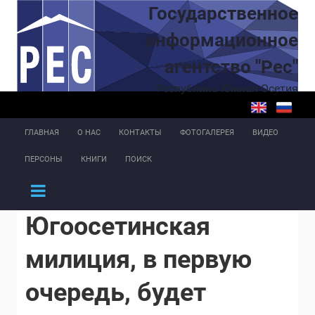
Перейти к основному содержанию
Государственное
информационное
агентство "Рес"
Республика Южная Осетия
ГЛАВНАЯ
О НАС
КОНТАКТЫ
ФОТОГАЛЕРЕЯ
ВИДЕО
ПЕРСОНЫ
КНИГИ
ПОИСК
Югоосетинская
милиция, в первую
очередь, будет