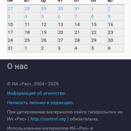
пн
вт
ср
чт
пт
сб
вс
27
28
29
30
31
1
2
3
4
5
6
7
8
9
10
11
12
13
14
15
16
17
18
19
20
21
22
23
24
25
26
27
28
29
30
31
1
2
3
4
5
6
О нас
© ИА «Рес», 2004—2025.
Информация об агентстве.
Написать письмо в редакцию.
При цитировании материалов сайта гиперссылка на
ИА «Рес» (
http://cominf.org
) обязательна.
Использование материалов ИА «Рес» в