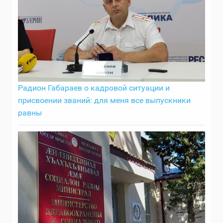
Радион Габараев о кадровой ситуации и
присвоении званий: для меня все выпускники
равны