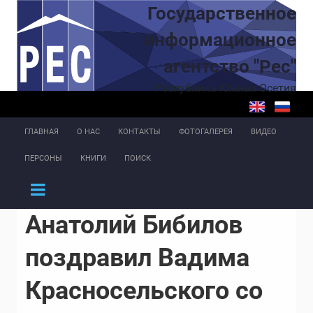
Перейти к основному содержанию
Государственное
информационное
агентство "Рес"
Республика Южная Осетия
ГЛАВНАЯ
О НАС
КОНТАКТЫ
ФОТОГАЛЕРЕЯ
ВИДЕО
ПЕРСОНЫ
КНИГИ
ПОИСК
Анатолий Бибилов
поздравил Вадима
Красносельского со