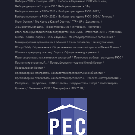
Выборы - 2009 /
Выборы - 2011 /
Выборы в Парламент РЮО VII созыва /
Выборы депутатов Госдумы РФ /
Выборы президента РФ /
Выборы президента РЮО - 2011 /
Выборы президента РЮО - 2012 /
Выборы президента РЮО - 2022 /
Выборы президента РЮО - 2026 /
Геноцид /
Герои Осетии /
Год Коста в Южной Осетии /
ГТРК ИР /
Документы /
Знаменательная дата /
Инвестпрограмма /
интервью /
Искуство /
Итоги года с руководителями государственных СМИ /
Итоги года. 2011 /
Иудзинад /
Книги /
Комментарии /
Люди и Судьбы /
Межгосударственные соглашения /
Международные организации /
Мнение /
Наши писатели /
Наши художники /
Обзор СМИ /
Образование /
Общественно-политический кризис в Южной Осетии /
Обычаи и традиции у осетин /
Опрос /
Официальные документы /
Переговоры в рамках женевских дискуссий /
Повторные выборы президента РЮО /
Помнит мир спасенный... /
Поствыборная ситуация в Южной Осетии /
Православная Осетия /
Предвыборные программы кандидатов в президенты Южной Осетии /
Предвыборные теледебаты кандидатов в президенты /
Рассказы ветеранов ВОВ /
Репортаж /
Республика /
СМИ и Власть /
Содружество /
Спорт /
фотогалерея /
Цхинвал /
Экономика РЮО /
Этнография /
ЮОГУ ТВ /