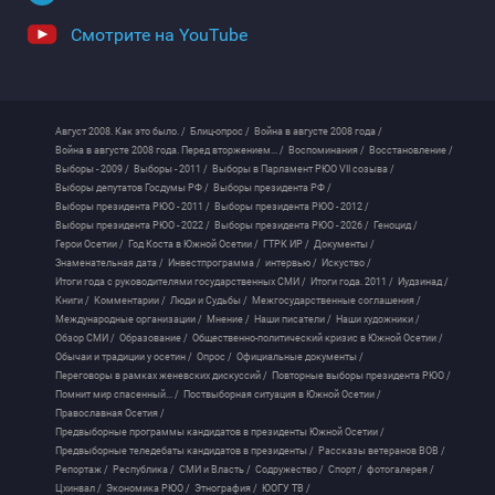
Смотрите на YouTube
Август 2008. Как это было. /
Блиц-опрос /
Война в августе 2008 года /
Война в августе 2008 года. Перед вторжением... /
Воспоминания /
Восстановление /
Выборы - 2009 /
Выборы - 2011 /
Выборы в Парламент РЮО VII созыва /
Выборы депутатов Госдумы РФ /
Выборы президента РФ /
Выборы президента РЮО - 2011 /
Выборы президента РЮО - 2012 /
Выборы президента РЮО - 2022 /
Выборы президента РЮО - 2026 /
Геноцид /
Герои Осетии /
Год Коста в Южной Осетии /
ГТРК ИР /
Документы /
Знаменательная дата /
Инвестпрограмма /
интервью /
Искуство /
Итоги года с руководителями государственных СМИ /
Итоги года. 2011 /
Иудзинад /
Книги /
Комментарии /
Люди и Судьбы /
Межгосударственные соглашения /
Международные организации /
Мнение /
Наши писатели /
Наши художники /
Обзор СМИ /
Образование /
Общественно-политический кризис в Южной Осетии /
Обычаи и традиции у осетин /
Опрос /
Официальные документы /
Переговоры в рамках женевских дискуссий /
Повторные выборы президента РЮО /
Помнит мир спасенный... /
Поствыборная ситуация в Южной Осетии /
Православная Осетия /
Предвыборные программы кандидатов в президенты Южной Осетии /
Предвыборные теледебаты кандидатов в президенты /
Рассказы ветеранов ВОВ /
Репортаж /
Республика /
СМИ и Власть /
Содружество /
Спорт /
фотогалерея /
Цхинвал /
Экономика РЮО /
Этнография /
ЮОГУ ТВ /