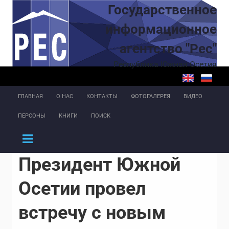
Перейти к основному содержанию
Государственное
информационное
агентство "Рес"
Республика Южная Осетия
ГЛАВНАЯ
О НАС
КОНТАКТЫ
ФОТОГАЛЕРЕЯ
ВИДЕО
ПЕРСОНЫ
КНИГИ
ПОИСК
Президент Южной
Осетии провел
встречу с новым