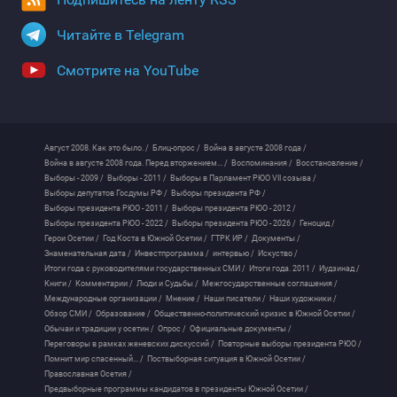
Читайте в Telegram
Смотрите на YouTube
Август 2008. Как это было. /
Блиц-опрос /
Война в августе 2008 года /
Война в августе 2008 года. Перед вторжением... /
Воспоминания /
Восстановление /
Выборы - 2009 /
Выборы - 2011 /
Выборы в Парламент РЮО VII созыва /
Выборы депутатов Госдумы РФ /
Выборы президента РФ /
Выборы президента РЮО - 2011 /
Выборы президента РЮО - 2012 /
Выборы президента РЮО - 2022 /
Выборы президента РЮО - 2026 /
Геноцид /
Герои Осетии /
Год Коста в Южной Осетии /
ГТРК ИР /
Документы /
Знаменательная дата /
Инвестпрограмма /
интервью /
Искуство /
Итоги года с руководителями государственных СМИ /
Итоги года. 2011 /
Иудзинад /
Книги /
Комментарии /
Люди и Судьбы /
Межгосударственные соглашения /
Международные организации /
Мнение /
Наши писатели /
Наши художники /
Обзор СМИ /
Образование /
Общественно-политический кризис в Южной Осетии /
Обычаи и традиции у осетин /
Опрос /
Официальные документы /
Переговоры в рамках женевских дискуссий /
Повторные выборы президента РЮО /
Помнит мир спасенный... /
Поствыборная ситуация в Южной Осетии /
Православная Осетия /
Предвыборные программы кандидатов в президенты Южной Осетии /