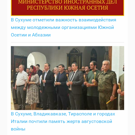
В Сухуме отметили важность взаимодействия
между молодежными организациями Южной
Осетии и Абхазии
В Сухуме, Владикавказе, Тирасполе и городах
Италии почтили память жертв августовской
войны