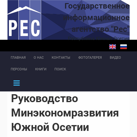
Перейти к основному содержанию
Государственное
информационное
агентство "Рес"
Республика Южная Осетия
ГЛАВНАЯ
О НАС
КОНТАКТЫ
ФОТОГАЛЕРЕЯ
ВИДЕО
ПЕРСОНЫ
КНИГИ
ПОИСК
Руководство
Минэкономразвития
Южной Осетии