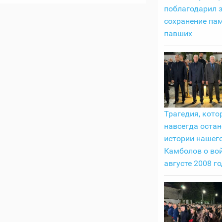
поблагодарил 
сохранение пам
павших
Трагедия, кото
навсегда остан
истории нашего
Камболов о вой
августе 2008 г