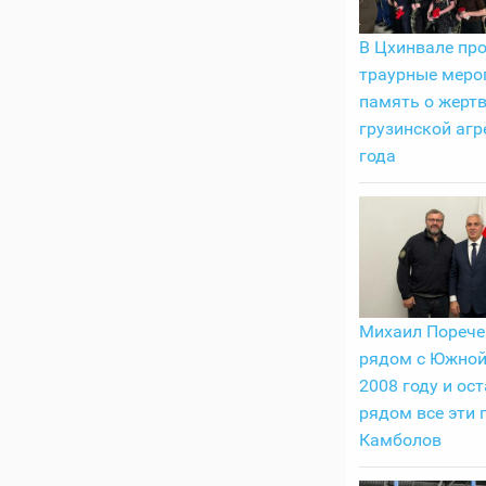
В Цхинвале пр
траурные меро
память о жерт
грузинской агр
года
Михаил Порече
рядом с Южной
2008 году и ост
рядом все эти 
Камболов