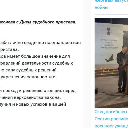
жертвам авгус
войны
ссиева с Днем судебного пристава.
себя лично сердечно поздравляю вас
ристава.
ов имеет большое значение для
правлений деятельности судебных
ую силу судебных решений.
 укрепления законности и
й подход к решению стоящих перед
ечения верховенства закона.
лучия и новых успехов в вашей
Отец погибшег
Осетии российс
военнослужащ