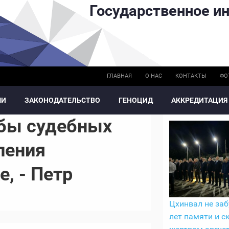
Государственное ин
ГЛАВНАЯ
О НАС
КОНТАКТЫ
ФО
МИ
ЗАКОНОДАТЕЛЬСТВО
ГЕНОЦИД
АККРЕДИТАЦИЯ
жбы судебных
ления
, - Петр
Цхинвал не заб
лет памяти и с