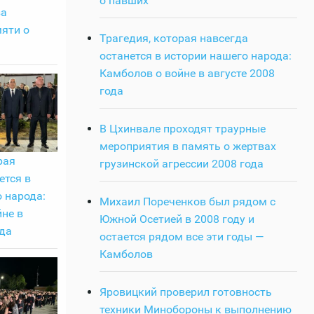
о павших
за
яти о
Трагедия, которая навсегда
останется в истории нашего народа:
Камболов о войне в августе 2008
года
В Цхинвале проходят траурные
мероприятия в память о жертвах
рая
грузинской агрессии 2008 года
ется в
 народа:
Михаил Пореченков был рядом с
не в
Южной Осетией в 2008 году и
ода
остается рядом все эти годы —
Камболов
Яровицкий проверил готовность
техники Минобороны к выполнению