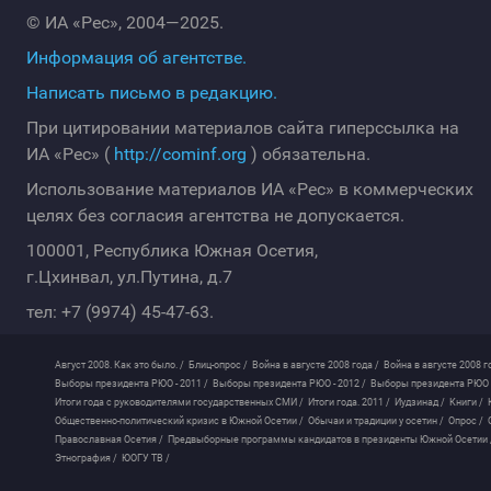
© ИА «Рес», 2004—2025.
Информация об агентстве.
Написать письмо в редакцию.
При цитировании материалов сайта гиперссылка на
ИА «Рес» (
http://cominf.org
) обязательна.
Использование материалов ИА «Рес» в коммерческих
целях без согласия агентства не допускается.
100001, Республика Южная Осетия,
г.Цхинвал, ул.Путина, д.7
тел: +7 (9974) 45-47-63.
Август 2008. Как это было. /
Блиц-опрос /
Война в августе 2008 года /
Война в августе 2008 г
Выборы президента РЮО - 2011 /
Выборы президента РЮО - 2012 /
Выборы президента РЮО -
Итоги года с руководителями государственных СМИ /
Итоги года. 2011 /
Иудзинад /
Книги /
Общественно-политический кризис в Южной Осетии /
Обычаи и традиции у осетин /
Опрос /
Православная Осетия /
Предвыборные программы кандидатов в президенты Южной Осетии 
Этнография /
ЮОГУ ТВ /