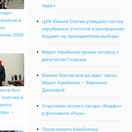
задач
оходят
приятия в
ЦИК Южной Осетии утвердил состав
вах
зарубежных участков и распределил
ессии 2008
бюджет на президентские выборы
Марат Камболов провел встречу с
депутатом Госдумы
Южная Осетия всегда ждет своих:
Марат Камболов — Веронике
Джиоевой
нков был
 Осетией в
ается
Участники летнего лагеря «Фидӕн»
годы —
в фотоленте «Реса»
После визита Камболова