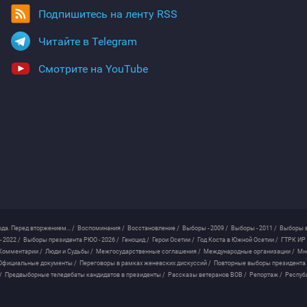
Подпишитесь на ленту RSS
Читайте в Telegram
Смотрите на YouTube
ода. Перед вторжением... /
Воспоминания /
Восстановление /
Выборы - 2009 /
Выборы - 2011 /
Выборы в
 2022 /
Выборы президента РЮО - 2026 /
Геноцид /
Герои Осетии /
Год Коста в Южной Осетии /
ГТРК ИР 
Комментарии /
Люди и Судьбы /
Межгосударственные соглашения /
Международные организации /
Мн
Официальные документы /
Переговоры в рамках женевских дискуссий /
Повторные выборы президента
/
Предвыборные теледебаты кандидатов в президенты /
Рассказы ветеранов ВОВ /
Репортаж /
Респуб