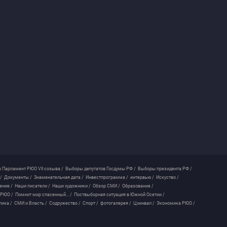
 Парламент РЮО VII созыва /
Выборы депутатов Госдумы РФ /
Выборы президента РФ /
/
Документы /
Знаменательная дата /
Инвестпрограмма /
интервью /
Искуство /
ение /
Наши писатели /
Наши художники /
Обзор СМИ /
Образование /
 РЮО /
Помнит мир спасенный... /
Поствыборная ситуация в Южной Осетии /
лика /
СМИ и Власть /
Содружество /
Спорт /
фотогалерея /
Цхинвал /
Экономика РЮО /