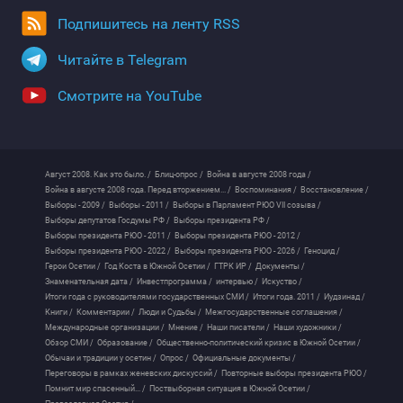
Подпишитесь на ленту RSS
Читайте в Telegram
Смотрите на YouTube
Август 2008. Как это было. /
Блиц-опрос /
Война в августе 2008 года /
Война в августе 2008 года. Перед вторжением... /
Воспоминания /
Восстановление /
Выборы - 2009 /
Выборы - 2011 /
Выборы в Парламент РЮО VII созыва /
Выборы депутатов Госдумы РФ /
Выборы президента РФ /
Выборы президента РЮО - 2011 /
Выборы президента РЮО - 2012 /
Выборы президента РЮО - 2022 /
Выборы президента РЮО - 2026 /
Геноцид /
Герои Осетии /
Год Коста в Южной Осетии /
ГТРК ИР /
Документы /
Знаменательная дата /
Инвестпрограмма /
интервью /
Искуство /
Итоги года с руководителями государственных СМИ /
Итоги года. 2011 /
Иудзинад /
Книги /
Комментарии /
Люди и Судьбы /
Межгосударственные соглашения /
Международные организации /
Мнение /
Наши писатели /
Наши художники /
Обзор СМИ /
Образование /
Общественно-политический кризис в Южной Осетии /
Обычаи и традиции у осетин /
Опрос /
Официальные документы /
Переговоры в рамках женевских дискуссий /
Повторные выборы президента РЮО /
Помнит мир спасенный... /
Поствыборная ситуация в Южной Осетии /