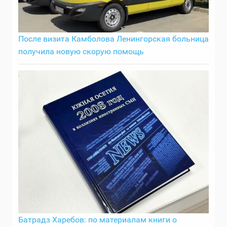
После визита Камболова Ленингорская больница
получила новую скорую помощь
Батрадз Харебов: по материалам книги о