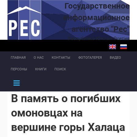
Перейти к основному содержанию
Государственное
информационное
агентство "Рес"
Республика Южная Осетия
ГЛАВНАЯ
О НАС
КОНТАКТЫ
ФОТОГАЛЕРЕЯ
ВИДЕО
ПЕРСОНЫ
КНИГИ
ПОИСК
В память о погибших
омоновцах на
вершине горы Халаца