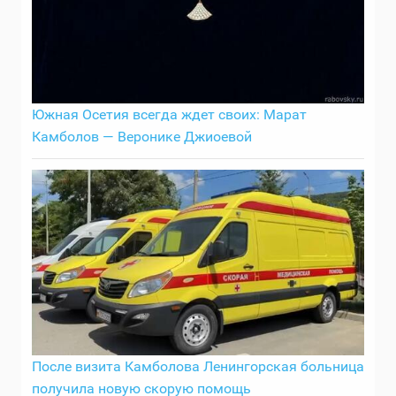
Южная Осетия всегда ждет своих: Марат
Камболов — Веронике Джиоевой
После визита Камболова Ленингорская больница
получила новую скорую помощь