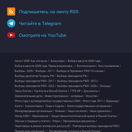
Подпишитесь на ленту RSS
Читайте в Telegram
Смотрите на YouTube
Август 2008. Как это было. /
Блиц-опрос /
Война в августе 2008 года /
Война в августе 2008 года. Перед вторжением... /
Воспоминания /
Восстановление /
Выборы - 2009 /
Выборы - 2011 /
Выборы в Парламент РЮО VII созыва /
Выборы депутатов Госдумы РФ /
Выборы президента РФ /
Выборы президента РЮО - 2011 /
Выборы президента РЮО - 2012 /
Выборы президента РЮО - 2022 /
Выборы президента РЮО - 2026 /
Геноцид /
Герои Осетии /
Год Коста в Южной Осетии /
ГТРК ИР /
Документы /
Знаменательная дата /
Инвестпрограмма /
интервью /
Искуство /
Итоги года с руководителями государственных СМИ /
Итоги года. 2011 /
Иудзинад /
Книги /
Комментарии /
Люди и Судьбы /
Межгосударственные соглашения /
Международные организации /
Мнение /
Наши писатели /
Наши художники /
Обзор СМИ /
Образование /
Общественно-политический кризис в Южной Осетии /
Обычаи и традиции у осетин /
Опрос /
Официальные документы /
Переговоры в рамках женевских дискуссий /
Повторные выборы президента РЮО /
Помнит мир спасенный... /
Поствыборная ситуация в Южной Осетии /