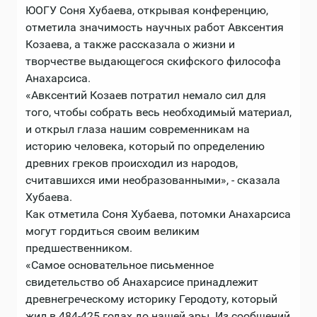
ЮОГУ Соня Хубаева, открывая конференцию,
отметила значимость научных работ Авксентия
Козаева, а также рассказала о жизни и
творчестве выдающегося скифского философа
Анахарсиса.
«Авксентий Козаев потратил немало сил для
того, чтобы собрать весь необходимый материал,
и открыл глаза нашим современникам на
историю человека, который по определению
древних греков происходил из народов,
считавшихся ими необразованными», - сказала
Хубаева.
Как отметила Соня Хубаева, потомки Анахарсиса
могут гордиться своим великим
предшественником.
«Самое основательное письменное
свидетельство об Анахарсисе принадлежит
древнегреческому историку Геродоту, который
жил в 484-425 годах до нашей эры. Из сообщений