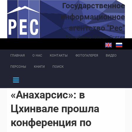
Перейти к основному содержанию
Государственное
информационное
агентство "Рес"
Республика Южная Осетия
ГЛАВНАЯ
О НАС
КОНТАКТЫ
ФОТОГАЛЕРЕЯ
ВИДЕО
ПЕРСОНЫ
КНИГИ
ПОИСК
«Анахарсис»: в
Цхинвале прошла
конференция по