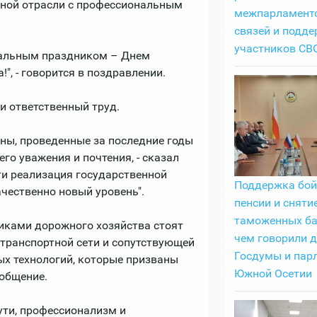
тной отрасли с профессиональным
межпарламент
связей и подде
участников СВ
нальным праздником – Днем
", - говорится в поздравлении.
и ответственный труд.
ны, проведенные за последние годы
о уважения и почтения, - сказал
ти реализация государственной
Поддержка бой
чественно новый уровень".
пенсии и сняти
таможенных ба
никами дорожного хозяйства стоят
чем говорили 
 транспортной сети и сопутствующей
Госдумы и пар
х технологий, которые призваны
Южной Осетии
общение.
ути, профессионализм и