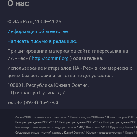
О нас
© ИА «Рес», 2004—2025.
Информация об агентстве.
Написать письмо в редакцию.
При цитировании материалов сайта гиперссылка на
ИА «Рес» (
http://cominf.org
) обязательна.
Использование материалов ИА «Рес» в коммерческих
целях без согласия агентства не допускается.
100001, Республика Южная Осетия,
г.Цхинвал, ул.Путина, д.7
тел: +7 (9974) 45-47-63.
Август 2008. Как это было. /
Блиц-опрос /
Война в августе 2008 года /
Война в августе 2008 г
Выборы президента РЮО - 2011 /
Выборы президента РЮО - 2012 /
Выборы президента РЮО -
Итоги года с руководителями государственных СМИ /
Итоги года. 2011 /
Иудзинад /
Книги /
Общественно-политический кризис в Южной Осетии /
Обычаи и традиции у осетин /
Опрос /