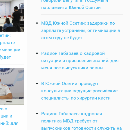
говорили депутаты Госдумы и
парламента Южной Осетии
МВД Южной Осетии: задержки по
зарплате устранены, оптимизации в
етии:
этом году не будет
арплате
тимизации
Радион Габараев о кадровой
будет
ситуации и присвоении званий: для
меня все выпускники равны
В Южной Осетии проведут
консультации ведущие российские
специалисты по хирургии кисти
в о
Радион Габараев: кадровая
ции и
политика МВД требует от
ний: для
выпускников готовности служить на