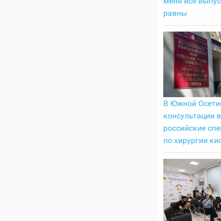
меня все выпу
равны
В Южной Осети
консультации 
российские сп
по хирургии ки