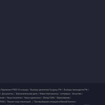
 Парламент РЮО VII созыва /
Выборы депутатов Госдумы РФ /
Выборы президента РФ /
/
Документы /
Знаменательная дата /
Инвестпрограмма /
интервью /
Искуство /
ение /
Наши писатели /
Наши художники /
Обзор СМИ /
Образование /
 РЮО /
Помнит мир спасенный... /
Поствыборная ситуация в Южной Осетии /