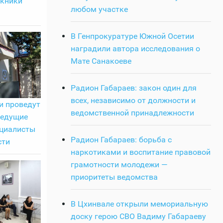
скники
любом участке
В Генпрокуратуре Южной Осетии
наградили автора исследования о
Мате Санакоеве
Радион Габараев: закон один для
всех, независимо от должности и
и проведут
ведомственной принадлежности
ведущие
ециалисты
Радион Габараев: борьба с
сти
наркотиками и воспитание правовой
грамотности молодежи —
приоритеты ведомства
В Цхинвале открыли мемориальную
доску герою СВО Вадиму Габараеву