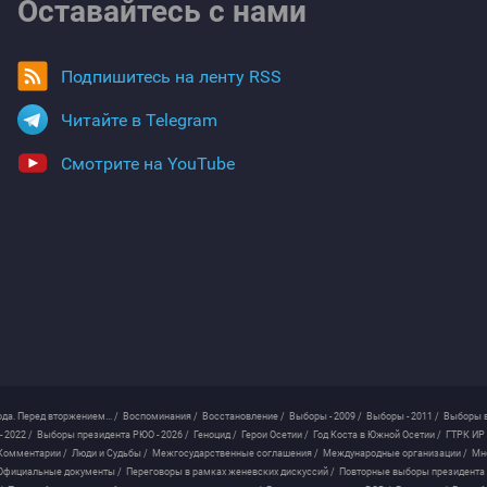
Оставайтесь с нами
Подпишитесь на ленту RSS
Читайте в Telegram
Смотрите на YouTube
ода. Перед вторжением... /
Воспоминания /
Восстановление /
Выборы - 2009 /
Выборы - 2011 /
Выборы в
 2022 /
Выборы президента РЮО - 2026 /
Геноцид /
Герои Осетии /
Год Коста в Южной Осетии /
ГТРК ИР 
Комментарии /
Люди и Судьбы /
Межгосударственные соглашения /
Международные организации /
Мн
Официальные документы /
Переговоры в рамках женевских дискуссий /
Повторные выборы президента