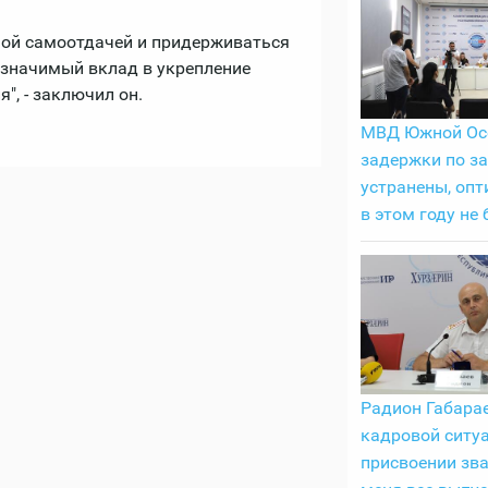
лной самоотдачей и придерживаться
 значимый вклад в укрепление
, - заключил он.
МВД Южной Ос
задержки по з
устранены, оп
в этом году не 
Радион Габарае
кадровой ситуа
присвоении зва