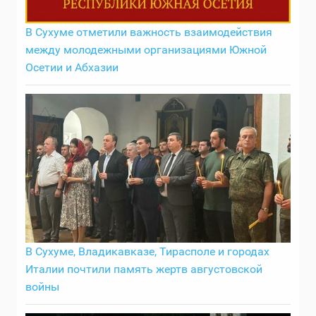
В Сухуме отметили важность взаимодействия
между молодежными организациями Южной
Осетии и Абхазии
В Сухуме, Владикавказе, Тирасполе и городах
Италии почтили память жертв августовской
войны