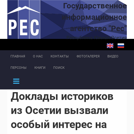
Перейти к основному содержанию
Государственное
информационное
агентство "Рес"
Республика Южная Осетия
ГЛАВНАЯ
О НАС
КОНТАКТЫ
ФОТОГАЛЕРЕЯ
ВИДЕО
ПЕРСОНЫ
КНИГИ
ПОИСК
Доклады историков
из Осетии вызвали
особый интерес на