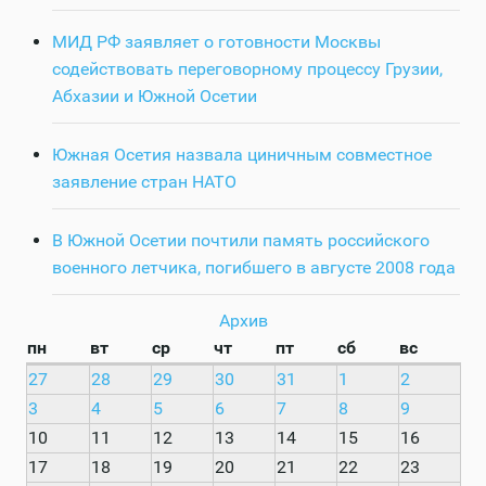
МИД РФ заявляет о готовности Москвы
содействовать переговорному процессу Грузии,
Абхазии и Южной Осетии
Южная Осетия назвала циничным совместное
заявление стран НАТО
В Южной Осетии почтили память российского
военного летчика, погибшего в августе 2008 года
Архив
пн
вт
ср
чт
пт
сб
вс
27
28
29
30
31
1
2
3
4
5
6
7
8
9
10
11
12
13
14
15
16
17
18
19
20
21
22
23