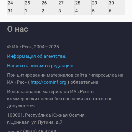
24
25
26
27
28
29
30
31
1
2
3
4
5
6
О нас
© ИА «Рес», 2004—2025.
Информация об агентстве.
Написать письмо в редакцию.
При цитировании материалов сайта гиперссылка на
ИА «Рес» (
http://cominf.org
) обязательна.
Использование материалов ИА «Рес» в
коммерческих целях без согласия агентства не
допускается.
100001, Республика Южная Осетия,
г.Цхинвал, ул.Путина, д.7
тел: +7 (9974) 45-47-63.