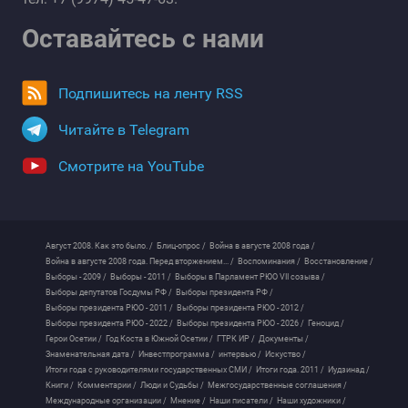
Оставайтесь с нами
Подпишитесь на ленту RSS
Читайте в Telegram
Смотрите на YouTube
Август 2008. Как это было. /
Блиц-опрос /
Война в августе 2008 года /
Война в августе 2008 года. Перед вторжением... /
Воспоминания /
Восстановление /
Выборы - 2009 /
Выборы - 2011 /
Выборы в Парламент РЮО VII созыва /
Выборы депутатов Госдумы РФ /
Выборы президента РФ /
Выборы президента РЮО - 2011 /
Выборы президента РЮО - 2012 /
Выборы президента РЮО - 2022 /
Выборы президента РЮО - 2026 /
Геноцид /
Герои Осетии /
Год Коста в Южной Осетии /
ГТРК ИР /
Документы /
Знаменательная дата /
Инвестпрограмма /
интервью /
Искуство /
Итоги года с руководителями государственных СМИ /
Итоги года. 2011 /
Иудзинад /
Книги /
Комментарии /
Люди и Судьбы /
Межгосударственные соглашения /
Международные организации /
Мнение /
Наши писатели /
Наши художники /