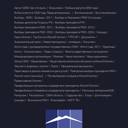
Август 2008. Как это было. /
Блиц-опрос /
Война в августе 2008 года /
Война в августе 2008 года. Перед вторжением... /
Воспоминания /
Восстановление /
Выборы - 2009 /
Выборы - 2011 /
Выборы в Парламент РЮО VII созыва /
Выборы депутатов Госдумы РФ /
Выборы президента РФ /
Выборы президента РЮО - 2011 /
Выборы президента РЮО - 2012 /
Выборы президента РЮО - 2022 /
Выборы президента РЮО - 2026 /
Геноцид /
Герои Осетии /
Год Коста в Южной Осетии /
ГТРК ИР /
Документы /
Знаменательная дата /
Инвестпрограмма /
интервью /
Искуство /
Итоги года с руководителями государственных СМИ /
Итоги года. 2011 /
Иудзинад /
Книги /
Комментарии /
Люди и Судьбы /
Межгосударственные соглашения /
Международные организации /
Мнение /
Наши писатели /
Наши художники /
Обзор СМИ /
Образование /
Общественно-политический кризис в Южной Осетии /
Обычаи и традиции у осетин /
Опрос /
Официальные документы /
Переговоры в рамках женевских дискуссий /
Повторные выборы президента РЮО /
Помнит мир спасенный... /
Поствыборная ситуация в Южной Осетии /
Православная Осетия /
Предвыборные программы кандидатов в президенты Южной Осетии /
Предвыборные теледебаты кандидатов в президенты /
Рассказы ветеранов ВОВ /
Репортаж /
Республика /
СМИ и Власть /
Содружество /
Спорт /
фотогалерея /
Цхинвал /
Экономика РЮО /
Этнография /
ЮОГУ ТВ /