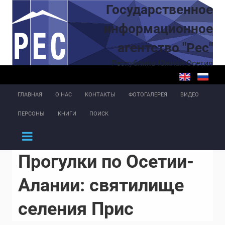
Перейти к основному содержанию
Государственное
информационное
агентство "Рес"
Республика Южная Осетия
ГЛАВНАЯ
О НАС
КОНТАКТЫ
ФОТОГАЛЕРЕЯ
ВИДЕО
ПЕРСОНЫ
КНИГИ
ПОИСК
Прогулки по Осетии-
Алании: святилище
селения Прис