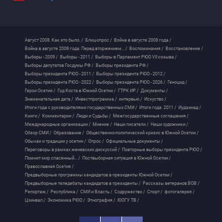
Август 2008. Как это было. /
Блиц-опрос /
Война в августе 2008 года /
Война в августе 2008 года. Перед вторжением... /
Воспоминания /
Восстановление /
Выборы - 2009 /
Выборы - 2011 /
Выборы в Парламент РЮО VII созыва /
Выборы депутатов Госдумы РФ /
Выборы президента РФ /
Выборы президента РЮО - 2011 /
Выборы президента РЮО - 2012 /
Выборы президента РЮО - 2022 /
Выборы президента РЮО - 2026 /
Геноцид /
Герои Осетии /
Год Коста в Южной Осетии /
ГТРК ИР /
Документы /
Знаменательная дата /
Инвестпрограмма /
интервью /
Искуство /
Итоги года с руководителями государственных СМИ /
Итоги года. 2011 /
Иудзинад /
Книги /
Комментарии /
Люди и Судьбы /
Межгосударственные соглашения /
Международные организации /
Мнение /
Наши писатели /
Наши художники /
Обзор СМИ /
Образование /
Общественно-политический кризис в Южной Осетии /
Обычаи и традиции у осетин /
Опрос /
Официальные документы /
Переговоры в рамках женевских дискуссий /
Повторные выборы президента РЮО /
Помнит мир спасенный... /
Поствыборная ситуация в Южной Осетии /
Православная Осетия /
Предвыборные программы кандидатов в президенты Южной Осетии /
Предвыборные теледебаты кандидатов в президенты /
Рассказы ветеранов ВОВ /
Репортаж /
Республика /
СМИ и Власть /
Содружество /
Спорт /
фотогалерея /
Цхинвал /
Экономика РЮО /
Этнография /
ЮОГУ ТВ /