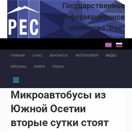
Перейти к основному содержанию
Государственное
информационное
агентство "Рес"
Республика Южная Осетия
ГЛАВНАЯ
О НАС
КОНТАКТЫ
ФОТОГАЛЕРЕЯ
ВИДЕО
ПЕРСОНЫ
КНИГИ
ПОИСК
Микроавтобусы из
Южной Осетии
вторые сутки стоят