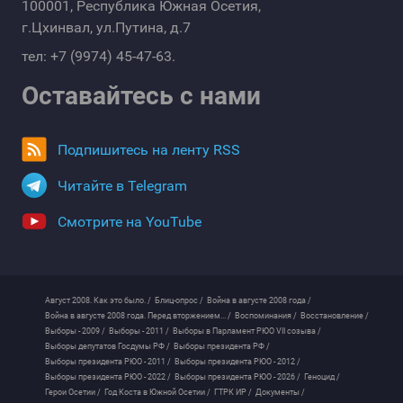
100001, Республика Южная Осетия,
г.Цхинвал, ул.Путина, д.7
тел: +7 (9974) 45-47-63.
Оставайтесь с нами
Подпишитесь на ленту RSS
Читайте в Telegram
Смотрите на YouTube
Август 2008. Как это было. /
Блиц-опрос /
Война в августе 2008 года /
Война в августе 2008 года. Перед вторжением... /
Воспоминания /
Восстановление /
Выборы - 2009 /
Выборы - 2011 /
Выборы в Парламент РЮО VII созыва /
Выборы депутатов Госдумы РФ /
Выборы президента РФ /
Выборы президента РЮО - 2011 /
Выборы президента РЮО - 2012 /
Выборы президента РЮО - 2022 /
Выборы президента РЮО - 2026 /
Геноцид /
Герои Осетии /
Год Коста в Южной Осетии /
ГТРК ИР /
Документы /