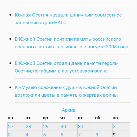
Южная Осетия назвала циничным совместное
заявление стран НАТО
В Южной Осетии почтили память российского
военного летчика, погибшего в августе 2008 года
В Южной Осетии отдали дань памяти героям
Осетии, погибшим в августовской войне
К «Музею сожженных душ» в Южной Осетии
возложили цветы в память о жертвах войны
Архив
пн
вт
ср
чт
пт
сб
вс
27
28
29
30
31
1
2
3
4
5
6
7
8
9