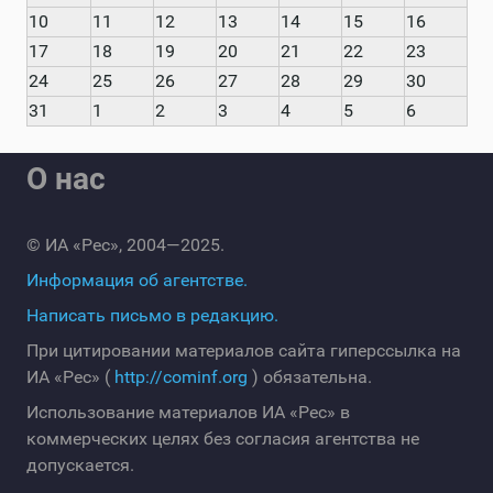
10
11
12
13
14
15
16
17
18
19
20
21
22
23
24
25
26
27
28
29
30
31
1
2
3
4
5
6
О нас
© ИА «Рес», 2004—2025.
Информация об агентстве.
Написать письмо в редакцию.
При цитировании материалов сайта гиперссылка на
ИА «Рес» (
http://cominf.org
) обязательна.
Использование материалов ИА «Рес» в
коммерческих целях без согласия агентства не
допускается.