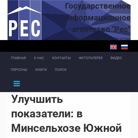
Перейти к основному содержанию
Государственное
информационное
агентство "Рес"
Республика Южная Осетия
ГЛАВНАЯ
О НАС
КОНТАКТЫ
ФОТОГАЛЕРЕЯ
ВИДЕО
ПЕРСОНЫ
КНИГИ
ПОИСК
Улучшить
показатели: в
Минсельхозе Южной