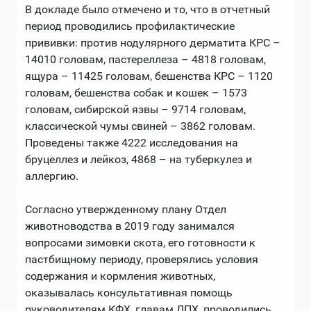
В докладе было отмечено и то, что в отчетный
период проводились профилактические
прививки: против нодулярного дерматита КРС –
14010 головам, пастереллеза – 4818 головам,
ящура – 11425 головам, бешенства КРС – 1120
головам, бешенства собак и кошек – 1573
головам, сибирской язвы – 9714 головам,
классической чумы свиней – 3862 головам.
Проведены также 4222 исследования на
бруцеллез и лейкоз, 4868 – на туберкулез и
аллергию.
Согласно утвержденному плану Отдел
животноводства в 2019 году занимался
вопросами зимовки скота, его готовности к
пастбищному периоду, проверялись условия
содержания и кормления животных,
оказывалась консультативная помощь
руководителям КФХ, главам ЛПХ, проводились