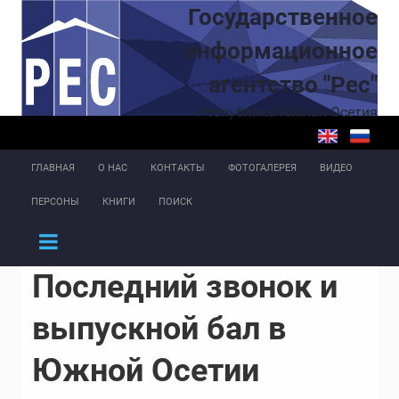
Перейти к основному содержанию
Государственное
информационное
агентство "Рес"
Республика Южная Осетия
ГЛАВНАЯ
О НАС
КОНТАКТЫ
ФОТОГАЛЕРЕЯ
ВИДЕО
ПЕРСОНЫ
КНИГИ
ПОИСК
Последний звонок и
выпускной бал в
Южной Осетии