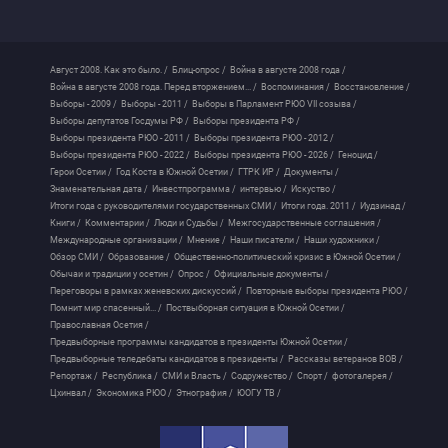
Август 2008. Как это было. /
Блиц-опрос /
Война в августе 2008 года /
Война в августе 2008 года. Перед вторжением... /
Воспоминания /
Восстановление /
Выборы - 2009 /
Выборы - 2011 /
Выборы в Парламент РЮО VII созыва /
Выборы депутатов Госдумы РФ /
Выборы президента РФ /
Выборы президента РЮО - 2011 /
Выборы президента РЮО - 2012 /
Выборы президента РЮО - 2022 /
Выборы президента РЮО - 2026 /
Геноцид /
Герои Осетии /
Год Коста в Южной Осетии /
ГТРК ИР /
Документы /
Знаменательная дата /
Инвестпрограмма /
интервью /
Искуство /
Итоги года с руководителями государственных СМИ /
Итоги года. 2011 /
Иудзинад /
Книги /
Комментарии /
Люди и Судьбы /
Межгосударственные соглашения /
Международные организации /
Мнение /
Наши писатели /
Наши художники /
Обзор СМИ /
Образование /
Общественно-политический кризис в Южной Осетии /
Обычаи и традиции у осетин /
Опрос /
Официальные документы /
Переговоры в рамках женевских дискуссий /
Повторные выборы президента РЮО /
Помнит мир спасенный... /
Поствыборная ситуация в Южной Осетии /
Православная Осетия /
Предвыборные программы кандидатов в президенты Южной Осетии /
Предвыборные теледебаты кандидатов в президенты /
Рассказы ветеранов ВОВ /
Репортаж /
Республика /
СМИ и Власть /
Содружество /
Спорт /
фотогалерея /
Цхинвал /
Экономика РЮО /
Этнография /
ЮОГУ ТВ /