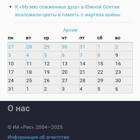
К «Музею сожженных душ» в Южной Осетии
возложили цветы в память о жертвах войны
Архив
пн
вт
ср
чт
пт
сб
вс
27
28
29
30
31
1
2
3
4
5
6
7
8
9
10
11
12
13
14
15
16
17
18
19
20
21
22
23
24
25
26
27
28
29
30
31
1
2
3
4
5
6
О нас
© ИА «Рес», 2004—2025.
Информация об агентстве.