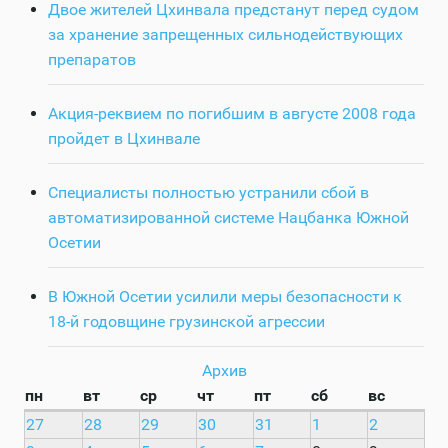
Двое жителей Цхинвала предстанут перед судом
за хранение запрещенных сильнодействующих
препаратов
Акция-реквием по погибшим в августе 2008 года
пройдет в Цхинвале
Специалисты полностью устранили сбой в
автоматизированной системе Нацбанка Южной
Осетии
В Южной Осетии усилили меры безопасности к
18-й годовщине грузинской агрессии
Архив
пн
вт
ср
чт
пт
сб
вс
27
28
29
30
31
1
2