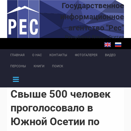
Перейти к основному содержанию
Государственное
информационное
агентство "Рес"
Республика Южная Осетия
ГЛАВНАЯ
О НАС
КОНТАКТЫ
ФОТОГАЛЕРЕЯ
ВИДЕО
ПЕРСОНЫ
КНИГИ
ПОИСК
Свыше 500 человек
проголосовало в
Южной Осетии по