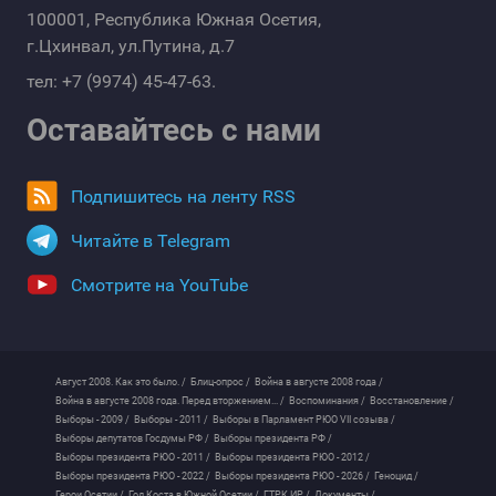
100001, Республика Южная Осетия,
г.Цхинвал, ул.Путина, д.7
тел: +7 (9974) 45-47-63.
Оставайтесь с нами
Подпишитесь на ленту RSS
Читайте в Telegram
Смотрите на YouTube
Август 2008. Как это было. /
Блиц-опрос /
Война в августе 2008 года /
Война в августе 2008 года. Перед вторжением... /
Воспоминания /
Восстановление /
Выборы - 2009 /
Выборы - 2011 /
Выборы в Парламент РЮО VII созыва /
Выборы депутатов Госдумы РФ /
Выборы президента РФ /
Выборы президента РЮО - 2011 /
Выборы президента РЮО - 2012 /
Выборы президента РЮО - 2022 /
Выборы президента РЮО - 2026 /
Геноцид /
Герои Осетии /
Год Коста в Южной Осетии /
ГТРК ИР /
Документы /