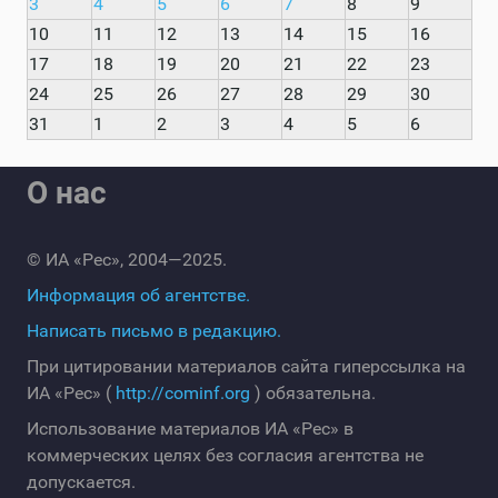
3
4
5
6
7
8
9
10
11
12
13
14
15
16
17
18
19
20
21
22
23
24
25
26
27
28
29
30
31
1
2
3
4
5
6
О нас
© ИА «Рес», 2004—2025.
Информация об агентстве.
Написать письмо в редакцию.
При цитировании материалов сайта гиперссылка на
ИА «Рес» (
http://cominf.org
) обязательна.
Использование материалов ИА «Рес» в
коммерческих целях без согласия агентства не
допускается.