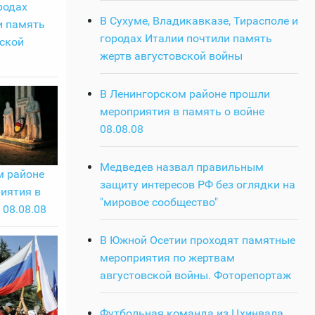
родах
В Сухуме, Владикавказе, Тирасполе и
и память
городах Италии почтили память
ской
жертв августовской войны
В Ленингорском районе прошли
мероприятия в память о войне
08.08.08
Медведев назвал правильным
м районе
защиту интересов РФ без оглядки на
иятия в
"мировое сообщество"
 08.08.08
В Южной Осетии проходят памятные
мероприятия по жертвам
августовской войны. Фоторепортаж
Футбольная команда из Цхинвала