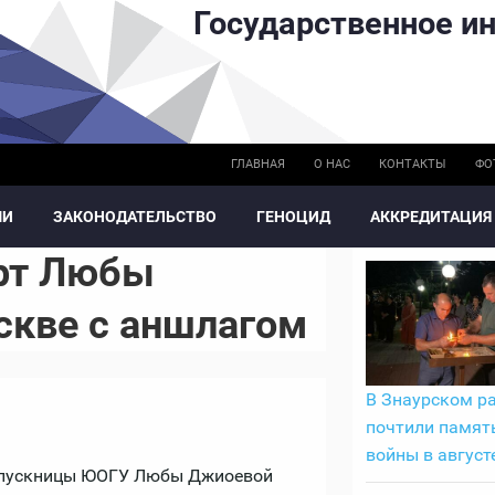
Государственное ин
ГЛАВНАЯ
О НАС
КОНТАКТЫ
ФО
МИ
ЗАКОНОДАТЕЛЬСТВО
ГЕНОЦИД
АККРЕДИТАЦИЯ
рт Любы
скве с аншлагом
В Знаурском р
почтили памят
войны в август
выпускницы ЮОГУ Любы Джиоевой