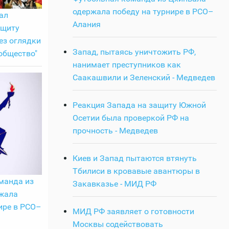
одержала победу на турнире в РСО–
ал
Алания
ащиту
ез оглядки
Запад, пытаясь уничтожить РФ,
общество"
нанимает преступников как
Саакашвили и Зеленский - Медведев
Реакция Запада на защиту Южной
Осетии была проверкой РФ на
прочность - Медведев
Киев и Запад пытаются втянуть
Тбилиси в кровавые авантюры в
манда из
Закавказье - МИД РФ
жала
ире в РСО–
МИД РФ заявляет о готовности
Москвы содействовать