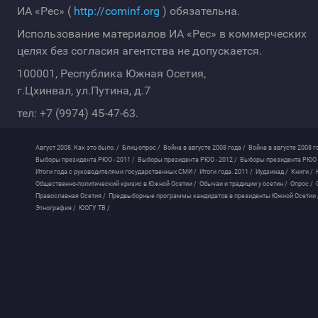
ИА «Рес» (
http://cominf.org
) обязательна.
Использование материалов ИА «Рес» в коммерческих
целях без согласия агентства не допускается.
100001, Республика Южная Осетия,
г.Цхинвал, ул.Путина, д.7
тел: +7 (9974) 45-47-63.
Август 2008. Как это было. /
Блиц-опрос /
Война в августе 2008 года /
Война в августе 2008 г
Выборы президента РЮО - 2011 /
Выборы президента РЮО - 2012 /
Выборы президента РЮО -
Итоги года с руководителями государственных СМИ /
Итоги года. 2011 /
Иудзинад /
Книги /
Общественно-политический кризис в Южной Осетии /
Обычаи и традиции у осетин /
Опрос /
Православная Осетия /
Предвыборные программы кандидатов в президенты Южной Осетии 
Этнография /
ЮОГУ ТВ /