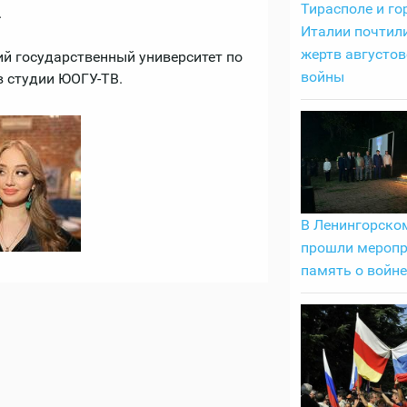
Тирасполе и го
.
Италии почтил
жертв августов
й государственный университет по
войны
в студии ЮОГУ-ТВ.
В Ленингорско
прошли меропр
память о войне