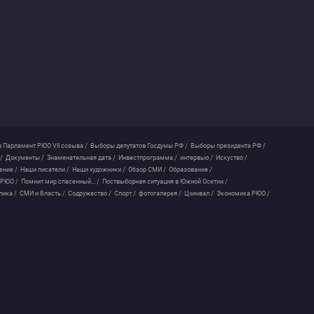
 Парламент РЮО VII созыва /
Выборы депутатов Госдумы РФ /
Выборы президента РФ /
/
Документы /
Знаменательная дата /
Инвестпрограмма /
интервью /
Искуство /
ение /
Наши писатели /
Наши художники /
Обзор СМИ /
Образование /
 РЮО /
Помнит мир спасенный... /
Поствыборная ситуация в Южной Осетии /
лика /
СМИ и Власть /
Содружество /
Спорт /
фотогалерея /
Цхинвал /
Экономика РЮО /