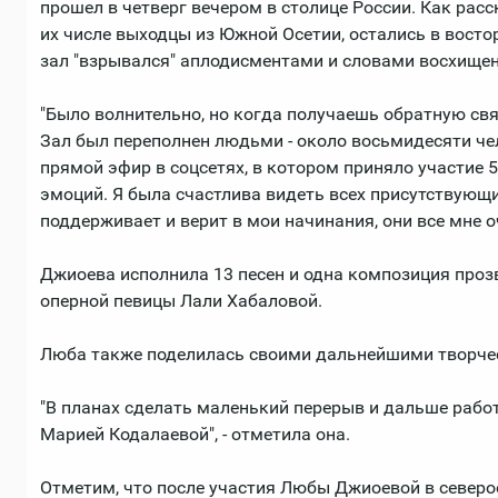
прошел в четверг вечером в столице России. Как расск
их числе выходцы из Южной Осетии, остались в востор
зал "взрывался" аплодисментами и словами восхищен
"Было волнительно, но когда получаешь обратную связ
Зал был переполнен людьми - около восьмидесяти че
прямой эфир в соцсетях, в котором приняло участие 5
эмоций. Я была счастлива видеть всех присутствующ
поддерживает и верит в мои начинания, они все мне оч
Джиоева исполнила 13 песен и одна композиция проз
оперной певицы Лали Хабаловой.
Люба также поделилась своими дальнейшими творче
"В планах сделать маленький перерыв и дальше раб
Марией Кодалаевой", - отметила она.
Отметим, что после участия Любы Джиоевой в североо