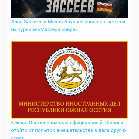
Алан Зассеев и Махач Абукаев снова встретятся
на турнире «Мастера ковра»
Южная Осетия призвала официальный Тбилиси
отойти от попыток вмешательства в дела других
стран