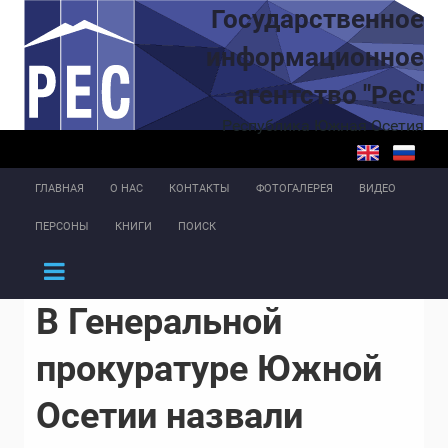
Перейти к основному содержанию
Государственное
информационное
агентство "Рес"
Республика Южная Осетия
ГЛАВНАЯ
О НАС
КОНТАКТЫ
ФОТОГАЛЕРЕЯ
ВИДЕО
ПЕРСОНЫ
КНИГИ
ПОИСК
В Генеральной
прокуратуре Южной
Осетии назвали