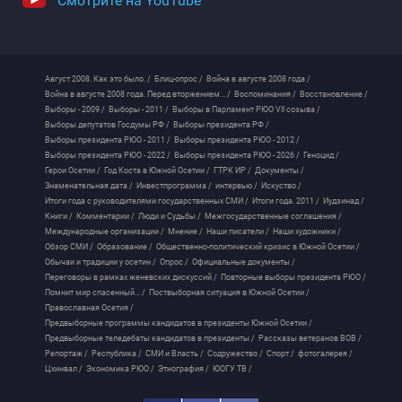
Смотрите на YouTube
Август 2008. Как это было. /
Блиц-опрос /
Война в августе 2008 года /
Война в августе 2008 года. Перед вторжением... /
Воспоминания /
Восстановление /
Выборы - 2009 /
Выборы - 2011 /
Выборы в Парламент РЮО VII созыва /
Выборы депутатов Госдумы РФ /
Выборы президента РФ /
Выборы президента РЮО - 2011 /
Выборы президента РЮО - 2012 /
Выборы президента РЮО - 2022 /
Выборы президента РЮО - 2026 /
Геноцид /
Герои Осетии /
Год Коста в Южной Осетии /
ГТРК ИР /
Документы /
Знаменательная дата /
Инвестпрограмма /
интервью /
Искуство /
Итоги года с руководителями государственных СМИ /
Итоги года. 2011 /
Иудзинад /
Книги /
Комментарии /
Люди и Судьбы /
Межгосударственные соглашения /
Международные организации /
Мнение /
Наши писатели /
Наши художники /
Обзор СМИ /
Образование /
Общественно-политический кризис в Южной Осетии /
Обычаи и традиции у осетин /
Опрос /
Официальные документы /
Переговоры в рамках женевских дискуссий /
Повторные выборы президента РЮО /
Помнит мир спасенный... /
Поствыборная ситуация в Южной Осетии /
Православная Осетия /
Предвыборные программы кандидатов в президенты Южной Осетии /
Предвыборные теледебаты кандидатов в президенты /
Рассказы ветеранов ВОВ /
Репортаж /
Республика /
СМИ и Власть /
Содружество /
Спорт /
фотогалерея /
Цхинвал /
Экономика РЮО /
Этнография /
ЮОГУ ТВ /