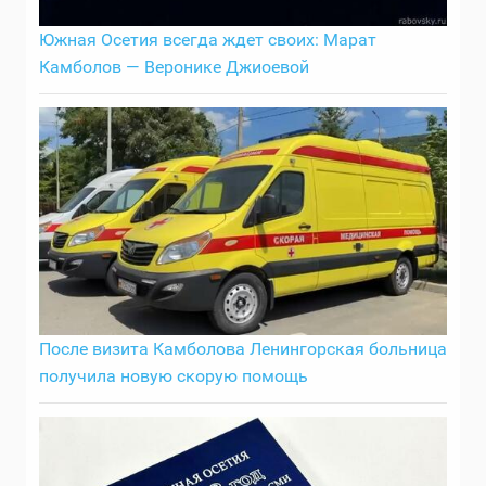
Южная Осетия всегда ждет своих: Марат
Камболов — Веронике Джиоевой
После визита Камболова Ленингорская больница
получила новую скорую помощь