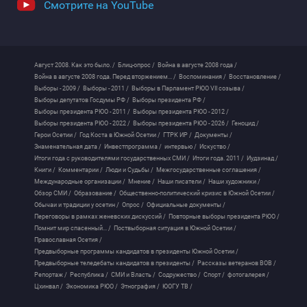
Смотрите на YouTube
Август 2008. Как это было. /
Блиц-опрос /
Война в августе 2008 года /
Война в августе 2008 года. Перед вторжением... /
Воспоминания /
Восстановление /
Выборы - 2009 /
Выборы - 2011 /
Выборы в Парламент РЮО VII созыва /
Выборы депутатов Госдумы РФ /
Выборы президента РФ /
Выборы президента РЮО - 2011 /
Выборы президента РЮО - 2012 /
Выборы президента РЮО - 2022 /
Выборы президента РЮО - 2026 /
Геноцид /
Герои Осетии /
Год Коста в Южной Осетии /
ГТРК ИР /
Документы /
Знаменательная дата /
Инвестпрограмма /
интервью /
Искуство /
Итоги года с руководителями государственных СМИ /
Итоги года. 2011 /
Иудзинад /
Книги /
Комментарии /
Люди и Судьбы /
Межгосударственные соглашения /
Международные организации /
Мнение /
Наши писатели /
Наши художники /
Обзор СМИ /
Образование /
Общественно-политический кризис в Южной Осетии /
Обычаи и традиции у осетин /
Опрос /
Официальные документы /
Переговоры в рамках женевских дискуссий /
Повторные выборы президента РЮО /
Помнит мир спасенный... /
Поствыборная ситуация в Южной Осетии /
Православная Осетия /
Предвыборные программы кандидатов в президенты Южной Осетии /
Предвыборные теледебаты кандидатов в президенты /
Рассказы ветеранов ВОВ /
Репортаж /
Республика /
СМИ и Власть /
Содружество /
Спорт /
фотогалерея /
Цхинвал /
Экономика РЮО /
Этнография /
ЮОГУ ТВ /