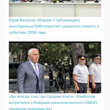
Юрий Вазагов: сборник о публикациях
иностранных СМИ помогает сохранить память о
событиях 2008 года
«Вы всегда там, где труднее всего»: Камболов
встретился с бойцами южноосетинского ОМОН
накануне траурных дат