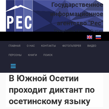
Перейти к основному содержанию
Государственное
информационное
агентство "Рес"
Республика Южная Осетия
ГЛАВНАЯ
О НАС
КОНТАКТЫ
ФОТОГАЛЕРЕЯ
ВИДЕО
ПЕРСОНЫ
КНИГИ
ПОИСК
В Южной Осетии
проходит диктант по
осетинскому языку