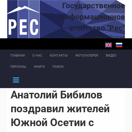
Перейти к основному содержанию
Государственное
информационное
агентство "Рес"
Республика Южная Осетия
ГЛАВНАЯ
О НАС
КОНТАКТЫ
ФОТОГАЛЕРЕЯ
ВИДЕО
ПЕРСОНЫ
КНИГИ
ПОИСК
Анатолий Бибилов
поздравил жителей
Южной Осетии с