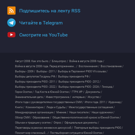
Подпишитесь на ленту RSS
Читайте в Telegram
Смотрите на YouTube
Август 2008. Как это было. /
Блиц-опрос /
Война в августе 2008 года /
Война в августе 2008 года. Перед вторжением... /
Воспоминания /
Восстановление /
Выборы - 2009 /
Выборы - 2011 /
Выборы в Парламент РЮО VII созыва /
Выборы депутатов Госдумы РФ /
Выборы президента РФ /
Выборы президента РЮО - 2011 /
Выборы президента РЮО - 2012 /
Выборы президента РЮО - 2022 /
Выборы президента РЮО - 2026 /
Геноцид /
Герои Осетии /
Год Коста в Южной Осетии /
ГТРК ИР /
Документы /
Знаменательная дата /
Инвестпрограмма /
интервью /
Искуство /
Итоги года с руководителями государственных СМИ /
Итоги года. 2011 /
Иудзинад /
Книги /
Комментарии /
Люди и Судьбы /
Межгосударственные соглашения /
Международные организации /
Мнение /
Наши писатели /
Наши художники /
Обзор СМИ /
Образование /
Общественно-политический кризис в Южной Осетии /
Обычаи и традиции у осетин /
Опрос /
Официальные документы /
Переговоры в рамках женевских дискуссий /
Повторные выборы президента РЮО /
Помнит мир спасенный... /
Поствыборная ситуация в Южной Осетии /