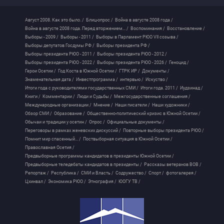
Август 2008. Как это было. /
Блиц-опрос /
Война в августе 2008 года /
Война в августе 2008 года. Перед вторжением... /
Воспоминания /
Восстановление /
Выборы - 2009 /
Выборы - 2011 /
Выборы в Парламент РЮО VII созыва /
Выборы депутатов Госдумы РФ /
Выборы президента РФ /
Выборы президента РЮО - 2011 /
Выборы президента РЮО - 2012 /
Выборы президента РЮО - 2022 /
Выборы президента РЮО - 2026 /
Геноцид /
Герои Осетии /
Год Коста в Южной Осетии /
ГТРК ИР /
Документы /
Знаменательная дата /
Инвестпрограмма /
интервью /
Искуство /
Итоги года с руководителями государственных СМИ /
Итоги года. 2011 /
Иудзинад /
Книги /
Комментарии /
Люди и Судьбы /
Межгосударственные соглашения /
Международные организации /
Мнение /
Наши писатели /
Наши художники /
Обзор СМИ /
Образование /
Общественно-политический кризис в Южной Осетии /
Обычаи и традиции у осетин /
Опрос /
Официальные документы /
Переговоры в рамках женевских дискуссий /
Повторные выборы президента РЮО /
Помнит мир спасенный... /
Поствыборная ситуация в Южной Осетии /
Православная Осетия /
Предвыборные программы кандидатов в президенты Южной Осетии /
Предвыборные теледебаты кандидатов в президенты /
Рассказы ветеранов ВОВ /
Репортаж /
Республика /
СМИ и Власть /
Содружество /
Спорт /
фотогалерея /
Цхинвал /
Экономика РЮО /
Этнография /
ЮОГУ ТВ /