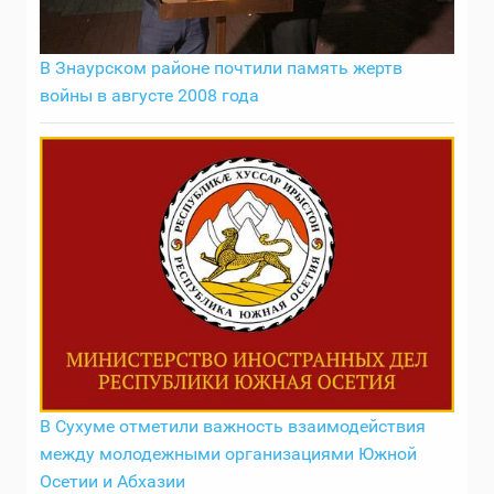
В Знаурском районе почтили память жертв
войны в августе 2008 года
В Сухуме отметили важность взаимодействия
между молодежными организациями Южной
Осетии и Абхазии