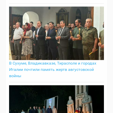
В Сухуме, Владикавказе, Тирасполе и городах
Италии почтили память жертв августовской
войны