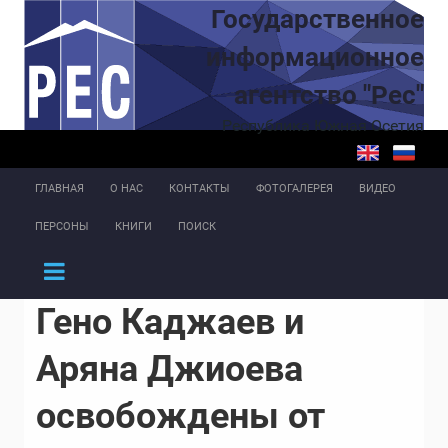
Перейти к основному содержанию
Государственное
информационное
агентство "Рес"
Республика Южная Осетия
ГЛАВНАЯ
О НАС
КОНТАКТЫ
ФОТОГАЛЕРЕЯ
ВИДЕО
ПЕРСОНЫ
КНИГИ
ПОИСК
Гено Каджаев и
Аряна Джиоева
освобождены от