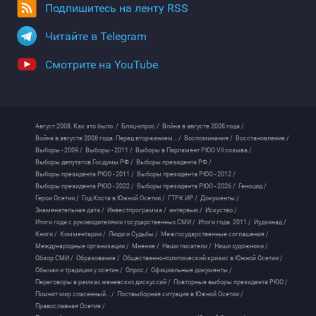
Подпишитесь на ленту RSS
Читайте в Telegram
Смотрите на YouTube
Август 2008. Как это было. /
Блиц-опрос /
Война в августе 2008 года /
Война в августе 2008 года. Перед вторжением... /
Воспоминания /
Восстановление /
Выборы - 2009 /
Выборы - 2011 /
Выборы в Парламент РЮО VII созыва /
Выборы депутатов Госдумы РФ /
Выборы президента РФ /
Выборы президента РЮО - 2011 /
Выборы президента РЮО - 2012 /
Выборы президента РЮО - 2022 /
Выборы президента РЮО - 2026 /
Геноцид /
Герои Осетии /
Год Коста в Южной Осетии /
ГТРК ИР /
Документы /
Знаменательная дата /
Инвестпрограмма /
интервью /
Искуство /
Итоги года с руководителями государственных СМИ /
Итоги года. 2011 /
Иудзинад /
Книги /
Комментарии /
Люди и Судьбы /
Межгосударственные соглашения /
Международные организации /
Мнение /
Наши писатели /
Наши художники /
Обзор СМИ /
Образование /
Общественно-политический кризис в Южной Осетии /
Обычаи и традиции у осетин /
Опрос /
Официальные документы /
Переговоры в рамках женевских дискуссий /
Повторные выборы президента РЮО /
Помнит мир спасенный... /
Поствыборная ситуация в Южной Осетии /
Православная Осетия /