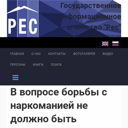
Перейти к основному содержанию
Государственное
информационное
агентство "Рес"
Республика Южная Осетия
ГЛАВНАЯ
О НАС
КОНТАКТЫ
ФОТОГАЛЕРЕЯ
ВИДЕО
ПЕРСОНЫ
КНИГИ
ПОИСК
В вопросе борьбы с
наркоманией не
должно быть