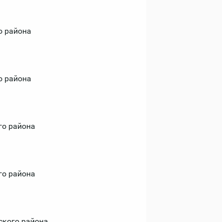
о района
о района
го района
го района
ского района