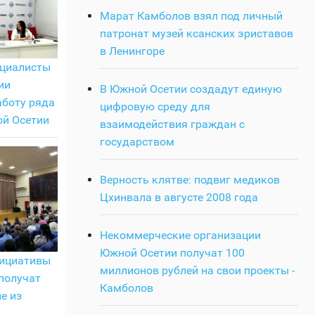
Марат Камболов взял под личный
патронат музей ксанских эриставов
в Ленингоре
ециалисты
ии
В Южной Осетии создадут единую
аботу ряда
цифровую среду для
й Осетии
взаимодействия граждан с
государством
Верность клятве: подвиг медиков
Цхинвала в августе 2008 года
Некоммерческие организации
Южной Осетии получат 100
ициативы
миллионов рублей на свои проекты -
получат
Камболов
е из