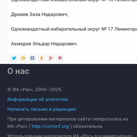
Дриаев Заза Нодарович;
Одномандатный избирательный округ № 17 Ленингор
Ахмедов Эльдар Нодарович.
О нас
© ИА «Рес», 2004—2025.
Информация об агентстве.
Написать письмо в редакцию.
При цитировании материалов сайта гиперссылка на
ИА «Рес» (
http://cominf.org
) обязательна.
Использование материалов ИА «Рес» в коммерческих