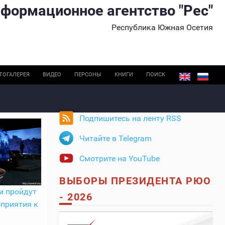
формационное агентство "Рес"
Республика Южная Осетия
ТОГАЛЕРЕЯ
ВИДЕО
ПЕРСОНЫ
КНИГИ
ПОИСК
Подпишитесь на ленту RSS
Читайте в Telegram
Смотрите на YouTube
ВЫБОРЫ ПРЕЗИДЕНТА РЮО
и пройдут
- 2026
приятия к