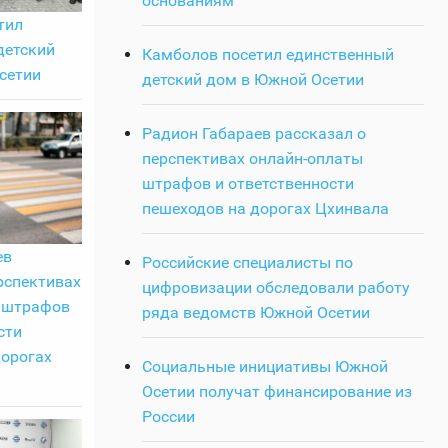
основаниям
тил
детский
Камболов посетил единственный
сетии
детский дом в Южной Осетии
Радион Габараев рассказал о
перспективах онлайн-оплаты
штрафов и ответственности
пешеходов на дорогах Цхинвала
ев
Российские специалисты по
рспективах
цифровизации обследовали работу
 штрафов
ряда ведомств Южной Осетии
сти
дорогах
Социальные инициативы Южной
Осетии получат финансирование из
России