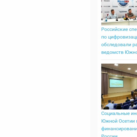
Российские сп
по цифровизац
обследовали р
ведомств Южно
Социальные ин
Южной Осетии 
финансировани
России