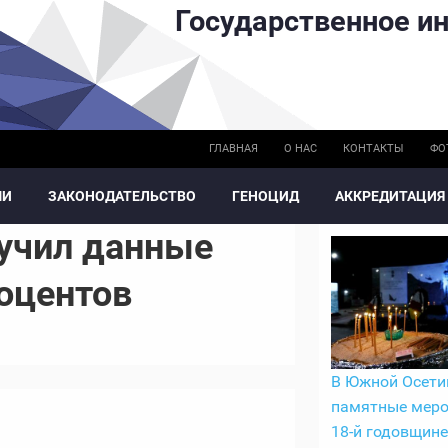
Государственное ин
ГЛАВНАЯ
О НАС
КОНТАКТЫ
ФО
МИ
ЗАКОНОДАТЕЛЬСТВО
ГЕНОЦИД
АККРЕДИТАЦИЯ
учил данные
роцентов
В Южной Осети
памятные меро
18-й годовщине