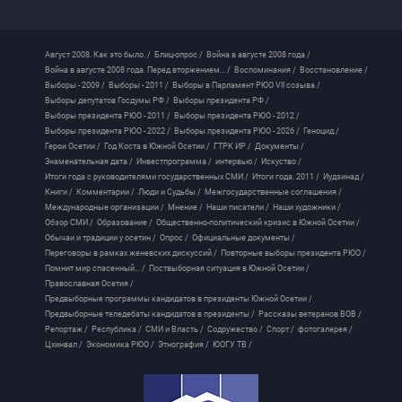
Август 2008. Как это было. /
Блиц-опрос /
Война в августе 2008 года /
Война в августе 2008 года. Перед вторжением... /
Воспоминания /
Восстановление /
Выборы - 2009 /
Выборы - 2011 /
Выборы в Парламент РЮО VII созыва /
Выборы депутатов Госдумы РФ /
Выборы президента РФ /
Выборы президента РЮО - 2011 /
Выборы президента РЮО - 2012 /
Выборы президента РЮО - 2022 /
Выборы президента РЮО - 2026 /
Геноцид /
Герои Осетии /
Год Коста в Южной Осетии /
ГТРК ИР /
Документы /
Знаменательная дата /
Инвестпрограмма /
интервью /
Искуство /
Итоги года с руководителями государственных СМИ /
Итоги года. 2011 /
Иудзинад /
Книги /
Комментарии /
Люди и Судьбы /
Межгосударственные соглашения /
Международные организации /
Мнение /
Наши писатели /
Наши художники /
Обзор СМИ /
Образование /
Общественно-политический кризис в Южной Осетии /
Обычаи и традиции у осетин /
Опрос /
Официальные документы /
Переговоры в рамках женевских дискуссий /
Повторные выборы президента РЮО /
Помнит мир спасенный... /
Поствыборная ситуация в Южной Осетии /
Православная Осетия /
Предвыборные программы кандидатов в президенты Южной Осетии /
Предвыборные теледебаты кандидатов в президенты /
Рассказы ветеранов ВОВ /
Репортаж /
Республика /
СМИ и Власть /
Содружество /
Спорт /
фотогалерея /
Цхинвал /
Экономика РЮО /
Этнография /
ЮОГУ ТВ /