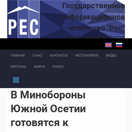
Перейти к основному содержанию
Государственное
информационное
агентство "Рес"
Республика Южная Осетия
ГЛАВНАЯ
О НАС
КОНТАКТЫ
ФОТОГАЛЕРЕЯ
ВИДЕО
ПЕРСОНЫ
КНИГИ
ПОИСК
В Минобороны
Южной Осетии
готовятся к