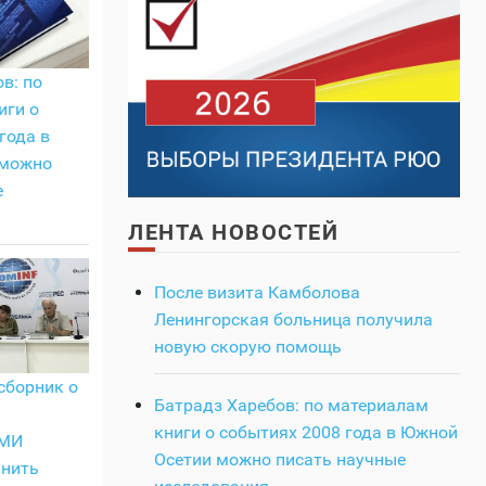
в: по
иги о
года в
 можно
е
ЛЕНТА НОВОСТЕЙ
После визита Камболова
Ленингорская больница получила
новую скорую помощь
сборник о
Батрадз Харебов: по материалам
книги о событиях 2008 года в Южной
СМИ
Осетии можно писать научные
анить