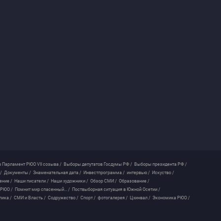
 Парламент РЮО VII созыва /
Выборы депутатов Госдумы РФ /
Выборы президента РФ /
/
Документы /
Знаменательная дата /
Инвестпрограмма /
интервью /
Искуство /
ение /
Наши писатели /
Наши художники /
Обзор СМИ /
Образование /
 РЮО /
Помнит мир спасенный... /
Поствыборная ситуация в Южной Осетии /
лика /
СМИ и Власть /
Содружество /
Спорт /
фотогалерея /
Цхинвал /
Экономика РЮО /