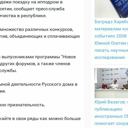
одежи поездку на ипподром в
етии, сообщает пресс-служба
чества в республике.
Батрадз Харебо
материалам кн
 множество различных конкурсов,
событиях 2008 
иатив, объединяющих и сплачивающих
Южной Осетии
писать научны
ая выпускниками программы "Новое
исследования
других форумов, а также членов
-службы.
мной деятельности Русского дома в
ии.
Юрий Вазагов: 
юю признательность.
публикациях
иностранных 
екайте в свои ряды как можно больше
помогает сохр