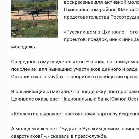
воскресенье для активной мол
Цхинвальском районе Южной Ос
представительства Россотрудни
«Русский дом в Цхинвале – это
проектов, поездок, иных иниц
молодежь.
Очередное тому свидетельство – акция, организуем
поколение" для нынешних участников данного и ряда 
Исторического клуба», - говорится в сообщении пресс
В организации отметили, что поддержку постпрограм
Цхинвале оказывает Национальный банк Южной Осет
«Коллектив выражает постоянному партнеру искренн
А молодежи желает: "Будьте с Русским домом, привл
сверстников!"», - сказали в пресс-службе.