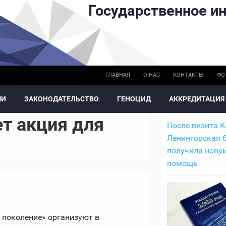
Государственное ин
ГЛАВНАЯ
О НАС
КОНТАКТЫ
ФО
МИ
ЗАКОНОДАТЕЛЬСТВО
ГЕНОЦИД
АККРЕДИТАЦИЯ
т акция для
После визита 
Ленингорская 
получила нову
помощь
поколение» организуют в