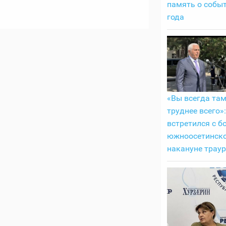
память о собы
года
«Вы всегда там
труднее всего»
встретился с б
южноосетинск
накануне трау