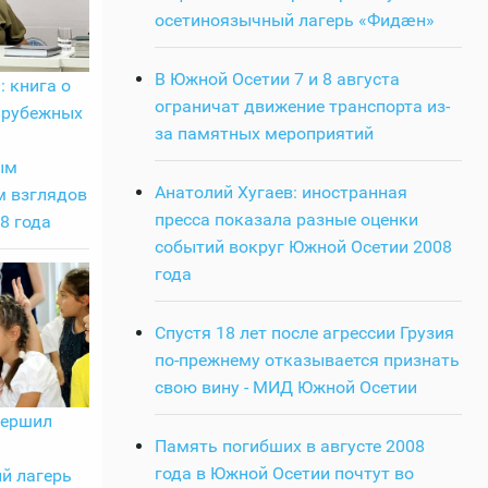
осетиноязычный лагерь «Фидӕн»
В Южной Осетии 7 и 8 августа
: книга о
ограничат движение транспорта из-
арубежных
за памятных мероприятий
ым
Анатолий Хугаев: иностранная
м взглядов
пресса показала разные оценки
8 года
событий вокруг Южной Осетии 2008
года
Спустя 18 лет после агрессии Грузия
по-прежнему отказывается признать
свою вину - МИД Южной Осетии
вершил
Память погибших в августе 2008
года в Южной Осетии почтут во
й лагерь