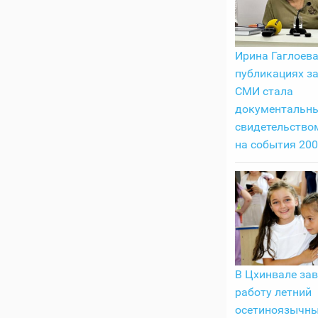
Ирина Гаглоева
публикациях з
СМИ стала
документальн
свидетельство
на события 200
В Цхинвале за
работу летний
осетиноязычны