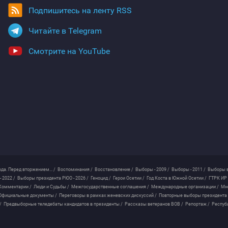
Подпишитесь на ленту RSS
Читайте в Telegram
Смотрите на YouTube
ода. Перед вторжением... /
Воспоминания /
Восстановление /
Выборы - 2009 /
Выборы - 2011 /
Выборы в
 2022 /
Выборы президента РЮО - 2026 /
Геноцид /
Герои Осетии /
Год Коста в Южной Осетии /
ГТРК ИР 
Комментарии /
Люди и Судьбы /
Межгосударственные соглашения /
Международные организации /
Мн
Официальные документы /
Переговоры в рамках женевских дискуссий /
Повторные выборы президента
/
Предвыборные теледебаты кандидатов в президенты /
Рассказы ветеранов ВОВ /
Репортаж /
Респуб