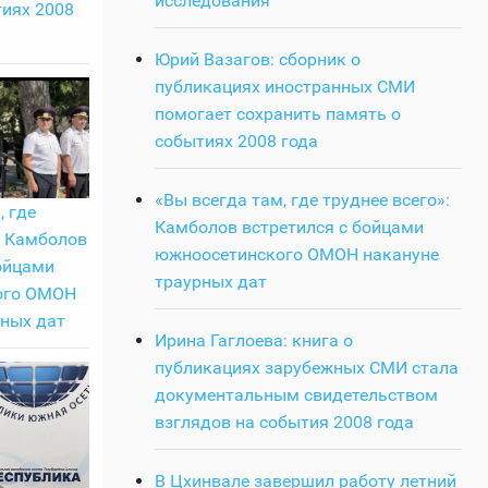
исследования
тиях 2008
Юрий Вазагов: сборник о
публикациях иностранных СМИ
помогает сохранить память о
событиях 2008 года
«Вы всегда там, где труднее всего»:
, где
Камболов встретился с бойцами
: Камболов
южноосетинского ОМОН накануне
ойцами
траурных дат
ого ОМОН
рных дат
Ирина Гаглоева: книга о
публикациях зарубежных СМИ стала
документальным свидетельством
взглядов на события 2008 года
В Цхинвале завершил работу летний