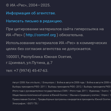
© ИА «Рес», 2004—2025.
Информация об агентстве.
Написать письмо в редакцию.
При цитировании материалов сайта гиперссылка на
ИА «Рес» (
http://cominf.org
) обязательна.
Использование материалов ИА «Рес» в коммерческих
целях без согласия агентства не допускается.
100001, Республика Южная Осетия,
г.Цхинвал, ул.Путина, д.7
тел: +7 (9974) 45-47-63.
Август 2008. Как это было. /
Блиц-опрос /
Война в августе 2008 года /
Война в августе 2008 г
Выборы президента РЮО - 2011 /
Выборы президента РЮО - 2012 /
Выборы президента РЮО -
Итоги года с руководителями государственных СМИ /
Итоги года. 2011 /
Иудзинад /
Книги /
Общественно-политический кризис в Южной Осетии /
Обычаи и традиции у осетин /
Опрос /
Православная Осетия /
Предвыборные программы кандидатов в президенты Южной Осетии 
Этнография /
ЮОГУ ТВ /